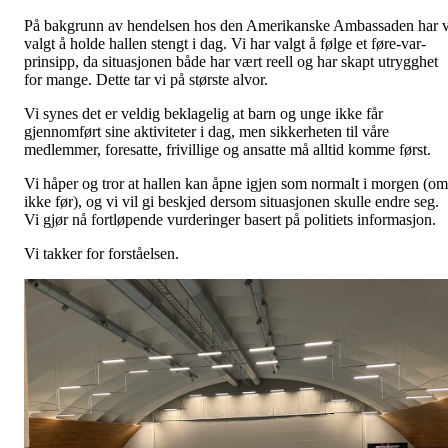
På bakgrunn av hendelsen hos den Amerikanske Ambassaden har v
valgt å holde hallen stengt i dag. Vi har valgt å følge et føre-var-
prinsipp, da situasjonen både har vært reell og har skapt utrygghet
for mange. Dette tar vi på største alvor.
Vi synes det er veldig beklagelig at barn og unge ikke får
gjennomført sine aktiviteter i dag, men sikkerheten til våre
medlemmer, foresatte, frivillige og ansatte må alltid komme først.
Vi håper og tror at hallen kan åpne igjen som normalt i morgen (om
ikke før), og vi vil gi beskjed dersom situasjonen skulle endre seg.
Vi gjør nå fortløpende vurderinger basert på politiets informasjon.
Vi takker for forståelsen.