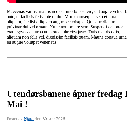
Maecenas varius, mauris nec commodo posuere, elit augue vehicul
ante, et facilisis felis ante ut dui. Morbi consequat sem et urna
aliquam, facilisis aliquam augue scelerisque. Quisque dictum
pulvinar dui vel ornare. Nunc non ornare sem. Suspendisse tortor
erat, egestas eu urna ut, laoreet ultricies justo. Duis mauris odio,
aliquam non felis vel, dignissim facilisis quam. Mauris congue urna
eu augue volutpat venenatis.
Utendørsbanene åpner fredag 
Mai !
Postet av
Njård
den
30. apr 2026