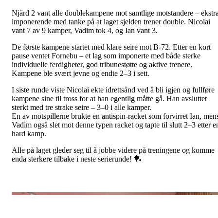
Njård 2 vant alle doublekampene mot samtlige motstandere – ekstr
imponerende med tanke på at laget sjelden trener double. Nicolai
vant 7 av 9 kamper, Vadim tok 4, og Ian vant 3.
De første kampene startet med klare seire mot B-72. Etter en kort
pause ventet Fornebu – et lag som imponerte med både sterke
individuelle ferdigheter, god tribunestøtte og aktive trenere.
Kampene ble svært jevne og endte 2–3 i sett.
I siste runde viste Nicolai ekte idrettsånd ved å bli igjen og fullføre
kampene sine til tross for at han egentlig måtte gå. Han avsluttet
sterkt med tre strake seire – 3–0 i alle kamper.
En av motspillerne brukte en antispin-racket som forvirret Ian, men
Vadim også slet mot denne typen racket og tapte til slutt 2–3 etter e
hard kamp.
Alle på laget gleder seg til å jobbe videre på treningene og komme
enda sterkere tilbake i neste serierunde! 🏓