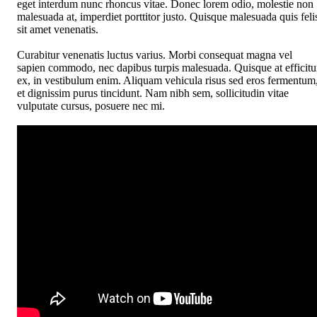
eget interdum nunc rhoncus vitae. Donec lorem odio, molestie non
malesuada at, imperdiet porttitor justo. Quisque malesuada quis feli
sit amet venenatis.
Curabitur venenatis luctus varius. Morbi consequat magna vel
sapien commodo, nec dapibus turpis malesuada. Quisque at efficitu
ex, in vestibulum enim. Aliquam vehicula risus sed eros fermentum
et dignissim purus tincidunt. Nam nibh sem, sollicitudin vitae
vulputate cursus, posuere nec mi.