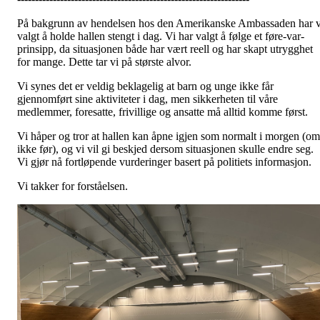
På bakgrunn av hendelsen hos den Amerikanske Ambassaden har v
valgt å holde hallen stengt i dag. Vi har valgt å følge et føre-var-
prinsipp, da situasjonen både har vært reell og har skapt utrygghet
for mange. Dette tar vi på største alvor.
Vi synes det er veldig beklagelig at barn og unge ikke får
gjennomført sine aktiviteter i dag, men sikkerheten til våre
medlemmer, foresatte, frivillige og ansatte må alltid komme først.
Vi håper og tror at hallen kan åpne igjen som normalt i morgen (om
ikke før), og vi vil gi beskjed dersom situasjonen skulle endre seg.
Vi gjør nå fortløpende vurderinger basert på politiets informasjon.
Vi takker for forståelsen.