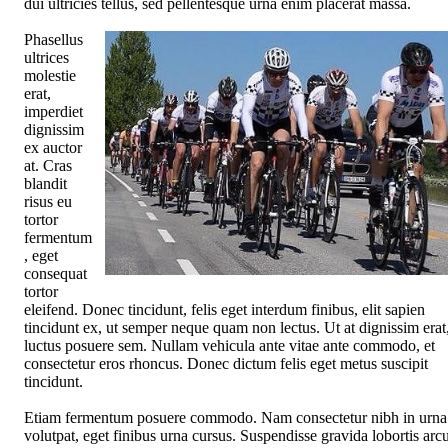
dui ultricies tellus, sed pellentesque urna enim placerat massa.
Phasellus
ultrices
molestie
erat,
imperdiet
dignissim
ex auctor
at. Cras
blandit
risus eu
tortor
fermentum
, eget
consequat
tortor
eleifend. Donec tincidunt, felis eget interdum finibus, elit sapien
tincidunt ex, ut semper neque quam non lectus. Ut at dignissim erat
luctus posuere sem. Nullam vehicula ante vitae ante commodo, et
consectetur eros rhoncus. Donec dictum felis eget metus suscipit
tincidunt.
Etiam fermentum posuere commodo. Nam consectetur nibh in urna
volutpat, eget finibus urna cursus. Suspendisse gravida lobortis arcu