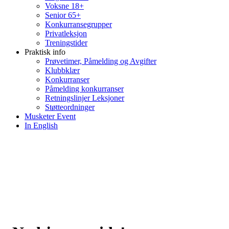
Voksne 18+
Senior 65+
Konkurransegrupper
Privatleksjon
Treningstider
Praktisk info
Prøvetimer, Påmelding og Avgifter
Klubbklær
Konkurranser
Påmelding konkurranser
Retningslinjer Leksjoner
Støtteordninger
Musketer Event
In English