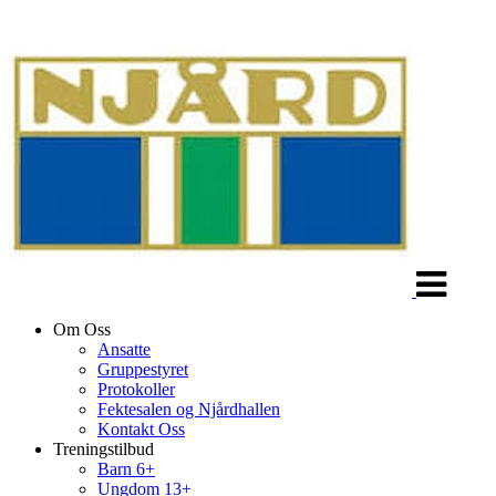
Veksle
navigasjon
Om Oss
Ansatte
Gruppestyret
Protokoller
Fektesalen og Njårdhallen
Kontakt Oss
Treningstilbud
Barn 6+
Ungdom 13+