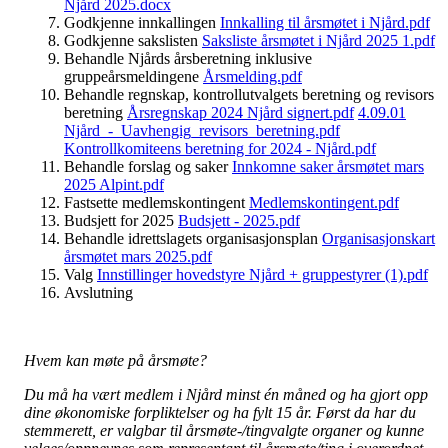
Njård 2025.docx
Godkjenne innkallingen
Innkalling til årsmøtet i Njård.pdf
Godkjenne sakslisten
Saksliste årsmøtet i Njård 2025 1.pdf
Behandle Njårds årsberetning inklusive
gruppeårsmeldingene
Årsmelding.pdf
Behandle regnskap, kontrollutvalgets beretning og revisors
beretning
Årsregnskap 2024 Njård signert.pdf
4.09.01
Njård_-_Uavhengig_revisors_beretning.pdf
Kontrollkomiteens beretning for 2024 - Njård.pdf
Behandle forslag og saker
Innkomne saker årsmøtet mars
2025 Alpint.pdf
Fastsette medlemskontingent
Medlemskontingent.pdf
Budsjett for 2025
Budsjett - 2025.pdf
Behandle idrettslagets organisasjonsplan
Organisasjonskart
årsmøtet mars 2025.pdf
Valg
Innstillinger hovedstyre Njård + gruppestyrer (1).pdf
Avslutning
Hvem kan møte på årsmøte?
Du må ha vært medlem i Njård minst én måned og ha gjort opp
dine økonomiske forpliktelser og ha fylt 15 år. Først da har du
stemmerett, er valgbar til årsmøte-/tingvalgte organer og kunne