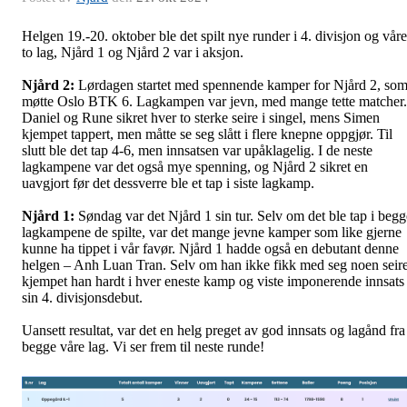
Helgen 19.-20. oktober ble det spilt nye runder i 4. divisjon og våre
to lag, Njård 1 og Njård 2 var i aksjon.
Njård 2:
Lørdagen startet med spennende kamper for Njård 2, so
møtte Oslo BTK 6. Lagkampen var jevn, med mange tette matcher.
Daniel og Rune sikret hver to sterke seire i singel, mens Simen
kjempet tappert, men måtte se seg slått i flere knepne oppgjør. Til
slutt ble det tap 4-6, men innsatsen var upåklagelig. I de neste
lagkampene var det også mye spenning, og Njård 2 sikret en
uavgjort før det dessverre ble et tap i siste lagkamp.
Njård 1:
Søndag var det Njård 1 sin tur. Selv om det ble tap i begg
lagkampene de spilte, var det mange jevne kamper som like gjerne
kunne ha tippet i vår favør. Njård 1 hadde også en debutant denne
helgen – Anh Luan Tran. Selv om han ikke fikk med seg noen seire
kjempet han hardt i hver eneste kamp og viste imponerende innsats 
sin 4. divisjonsdebut.
Uansett resultat, var det en helg preget av god innsats og lagånd fra
begge våre lag. Vi ser frem til neste runde!