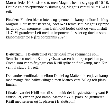
Marcus ledet 10-8 i siste sett, men Magnus hentet seg opp til 10-10.
Det ble en nervepirrende avslutning og Magnus vant til slutt 13-11 
sett.
Finalen:
Finalen ble en intens og spennende kamp mellom Leif og
Magnus. Leif startet sterkt og ledet 6-2 i femte sett. Magnus kjempe
hardt og kom nærmere, men Leif holdt hodet kaldt og vant til slutt
11-7. Vi gratulerer Leif med en imponerende seier og tittelen som
klubbmester for Njård bordtennis 2024!
B-sluttspill:
I B-sluttspillet var det også mye spennende spill.
Semifinalen mellom Kirill og Oscar var en hardt kjempet kamp.
Oscar, som var to år yngre enn Kirill spilte en flott kamp, men Kiril
vant til slutt 3-1 i sett.
Den andre semifinalen mellom Daniel og Matteo ble en jevn kamp
med mange fine ballvekslinger, men Matteo vant 3-0 og tok plass i
finalen.
I finalen var det Kirill som til slutt trakk det lengste strået og vant B
sluttspillet, etter en god kamp. Matteo fikk 2. plass. Vi gratulerer
Kirill med seieren og 1. plassen i B-sluttspill!