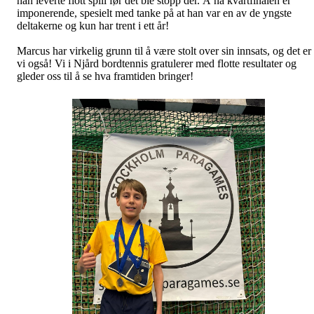
han leverte flott spill før det ble stopp der. Å nå kvartfinalen er
imponerende, spesielt med tanke på at han var en av de yngste
deltakerne og kun har trent i ett år!
Marcus har virkelig grunn til å være stolt over sin innsats, og det er
vi også! Vi i Njård bordtennis gratulerer med flotte resultater og
gleder oss til å se hva framtiden bringer!