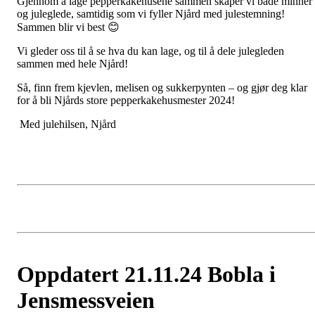
Gjennom å lage pepperkakehusene sammen skaper vi både minner
og juleglede, samtidig som vi fyller Njård med julestemning!
Sammen blir vi best 😊
Vi gleder oss til å se hva du kan lage, og til å dele julegleden
sammen med hele Njård!
Så, finn frem kjevlen, melisen og sukkerpynten – og gjør deg klar
for å bli Njårds store pepperkakehusmester 2024!
Med julehilsen, Njård
Oppdatert 21.11.24 Bobla i
Jensmessveien