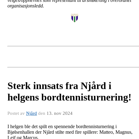
velges/oppnevnes som representant til årsmøte/ting i overordnet
organisasjonsledd.
Sterk innsats fra Njård i
helgens bordtennisturnering!
Postet av
Njård
den
13. nov 2024
I helgen ble det spilt en spennende bordtennisturnering i
Bjølsenhallen der Njård stilte med fire spillere: Matteo, Magnus,
Leif og Marcus.