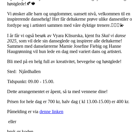
høstglede!🍂🍁
Vi ønsker alle barn og ungdommer, uansett nivå, velkommen til en
inspirerende dansehelg! Her får deltakerne prøve ulike dansestiler 
fordype seg i artisteri sammen med våre dyktige trenere.🤸🏻‍♀💫
I år får vi også besøk av Vyara Klisurska, kjent fra
Skal vi danse
2025,
som vil dele sin danseglede og inspirere alle deltakerne!
Sammen med danselærerne Marnie Josefine Fiebig og Hanne
Haugrønning vil hun lede en dag med variert dans og artisteri.
Bli med på en helg full av kreativitet, bevegelse og høstglede!
Sted: Njårdhallen
Tidspunkt: 09.00 - 15.00.
Dette arrangementet er åpent, så ta med vennene dine!
Prisen for hele dag er 700 kr, halv dag ( kl 13.00-15.00) er 400 kr.
Påmelding er via
denne linken
eller
bruk qr koden