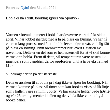
Postet av
Njård
den
31. okt 2024
Bobla er nå i drift, booking gjøres via Sporty:-)
Varmen / brennkammeret i bobla har dessverre vært defekt siden
april. Vi har jobbet iherdig med å få på plass en løsning. Vi har nå
etter en lang prosess med / mot boble leverandøren vår, endelig fått
på plass en løsning. Nytt brennkammer blir levert i starten av
november. Dette er en del som er helt essensiell for at vi skal kunne
varme opp bobla. Frem til dette, vil temperaturen være nesten lik
innendørs som utendørs, derfor oppfordrer vi til å ta på ekstra med
klær.
Vi beklager dette på det sterkeste.
Dette er årsaken til at bobla pr i dag ikke er åpen for booking. Når
varmen komme på plass vil timer som kan bookes vises på lik linje
som i hallen være synlig i Sporty. Vi har enkelte helger både høst 2
og vår 25 arrangementer i hallen og det vil da ikke vær mulig å
booke baner.