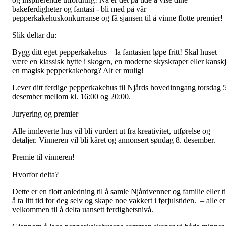
bakeferdigheter og fantasi - bli med på vår
pepperkakehuskonkurranse og få sjansen til å vinne flotte premier!
Slik deltar du:
Bygg ditt eget pepperkakehus – la fantasien løpe fritt! Skal huset
være en klassisk hytte i skogen, en moderne skyskraper eller kansk
en magisk pepperkakeborg? Alt er mulig!
Lever ditt ferdige pepperkakehus til Njårds hovedinngang torsdag 5
desember mellom kl. 16:00 og 20:00.
Juryering og premier
Alle innleverte hus vil bli vurdert ut fra kreativitet, utførelse og
detaljer. Vinneren vil bli kåret og annonsert søndag 8. desember.
Premie til vinneren!
Hvorfor delta?
Dette er en flott anledning til å samle Njårdvenner og familie eller ti
å ta litt tid for deg selv og skape noe vakkert i førjulstiden. – alle er
velkommen til å delta uansett ferdighetsnivå.