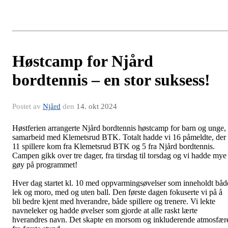
Høstcamp for Njård
bordtennis – en stor suksess!
Postet av
Njård
den
14. okt 2024
Høstferien arrangerte Njård bordtennis høstcamp for barn og unge, 
samarbeid med Klemetsrud BTK. Totalt hadde vi 16 påmeldte, der
11 spillere kom fra Klemetsrud BTK og 5 fra Njård bordtennis.
Campen gikk over tre dager, fra tirsdag til torsdag og vi hadde mye
gøy på programmet!
Hver dag startet kl. 10 med oppvarmingsøvelser som inneholdt båd
lek og moro, med og uten ball. Den første dagen fokuserte vi på å
bli bedre kjent med hverandre, både spillere og trenere. Vi lekte
navneleker og hadde øvelser som gjorde at alle raskt lærte
hverandres navn. Det skapte en morsom og inkluderende atmosfær