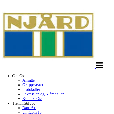
Veksle
navigasjon
Om Oss
Ansatte
Gruppestyret
Protokoller
Fektesalen og Njårdhallen
Kontakt Oss
Treningstilbud
Barn 6+
Ungdom 13+