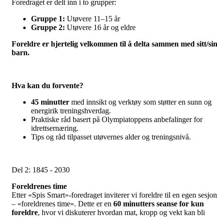
Foredraget er delt inn i to grupper:
Gruppe 1:
Utøvere 11–15 år
Gruppe 2:
Utøvere 16 år og eldre
Foreldre er hjertelig velkommen til å delta sammen med sitt/si
barn.
Hva kan du forvente?
45 minutter
med innsikt og verktøy som støtter en sunn og
energirik treningshverdag.
Praktiske råd basert på Olympiatoppens anbefalinger for
idrettsernæring.
Tips og råd tilpasset utøvernes alder og treningsnivå.
Del 2: 1845 - 2030
Foreldrenes time
Etter «Spis Smart»-foredraget inviterer vi foreldre til en egen sesjon
– «foreldrenes time». Dette er en
60 minutters seanse for kun
foreldre
, hvor vi diskuterer hvordan mat, kropp og vekt kan bli