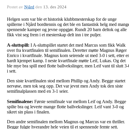
Postet av
Njård
den
13. des 2024
Helgen som var ble et historisk klubbmesterskap for de unge
spillerne i Njård bordtennis og det ble en fantastisk helg med mang
spennende kamper og jevne oppgjør. Rundt 20 barn deltok og alle
fikk vist seg frem i et mesterskap delt inn i tre puljer.
A-sluttspill:
I A-sluttspillet startet det med Marcus som fikk Walk
over fra kvartfinalen til semifinalen. Deretter møtte Magnus Røger
Enrico i kvartfinale. Magnus kom seirende ut med 3-0 i sett, etter e
hardt kjempet kamp. I neste kvartfinale møtte Leif, Lukas. Og det
ble mye bra spill med flotte ballvekslinger, men Leif vant til slutt 3-
i sett.
Den siste kvartfinalen stod mellom Phillip og Andy. Begge startet
nervøse, men tok seg opp. Det var jevnt men Andy tok den siste
semifinalplassen med en 3-1 seier.
Semifinalene:
Første semifinale var mellom Leif og Andy. Begge
spilte bra og leverte mange flotte ballvekslinger. Leif vant 3-0 og
sikret sin plass i finalen.
Den andre semifinalen mellom Magnus og Marcus var en thriller.
Begge fulgte hverandre hele veien til et spennende femte sett.