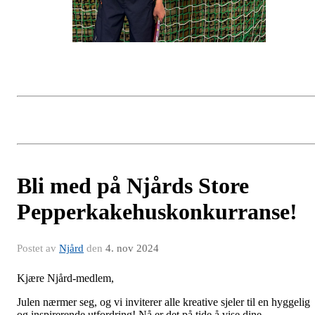
Bli med på Njårds Store
Pepperkakehuskonkurranse!
Postet av
Njård
den
4. nov 2024
Kjære Njård-medlem,
Julen nærmer seg, og vi inviterer alle kreative sjeler til en hyggelig
og inspirerende utfordring! Nå er det på tide å vise dine