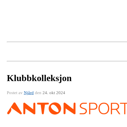
Klubbkolleksjon
Postet av
Njård
den
24. okt 2024