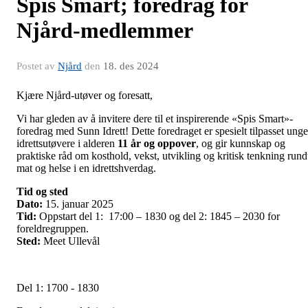
Spis Smart; foredrag for
Njård-medlemmer
Postet av
Njård
den
18. des 2024
Kjære Njård-utøver og foresatt,
Vi har gleden av å invitere dere til et inspirerende «Spis Smart»-
foredrag med Sunn Idrett! Dette foredraget er spesielt tilpasset unge
idrettsutøvere i alderen
11 år og oppover
, og gir kunnskap og
praktiske råd om kosthold, vekst, utvikling og kritisk tenkning rund
mat og helse i en idrettshverdag.
Tid og sted
Dato:
15. januar 2025
Tid:
Oppstart del 1: 17:00 – 1830 og del 2: 1845 – 2030 for
foreldregruppen.
Sted:
Meet Ullevål
Del 1: 1700 - 1830