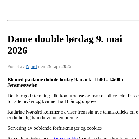
Dame double lørdag 9. mai
2026
Postet av
Njård
den
29. apr 2026
Bli med på dame dobule lørdag 9. mai kl 11:00 - 14:00 i
Jensmessveien
Det blir god stemning , litt konkurranse og masse spilleglede. Passe
for alle nivåer og kvinner fra 18 år og oppover
Kathrine Nørgård kommer og viser frem sin nye tenniskolleksjon o
er du heldig kan du vinne en premie.
Servering av boblende forfriskninger og cookies
Påmelding gjøres her:
Dame double
(har du ikke makker finner vi