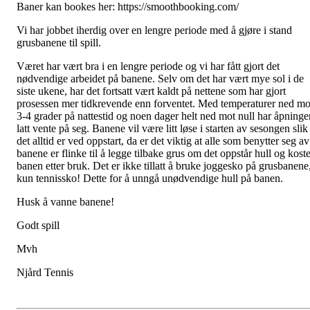
Baner kan bookes her: https://smoothbooking.com/
Vi har jobbet iherdig over en lengre periode med å gjøre i stand
grusbanene til spill.
Været har vært bra i en lengre periode og vi har fått gjort det
nødvendige arbeidet på banene. Selv om det har vært mye sol i de
siste ukene, har det fortsatt vært kaldt på nettene som har gjort
prosessen mer tidkrevende enn forventet. Med temperaturer ned mo
3-4 grader på nattestid og noen dager helt ned mot null har åpninge
latt vente på seg. Banene vil være litt løse i starten av sesongen slik
det alltid er ved oppstart, da er det viktig at alle som benytter seg av
banene er flinke til å legge tilbake grus om det oppstår hull og koste
banen etter bruk. Det er ikke tillatt å bruke joggesko på grusbanene
kun tennissko! Dette for å unngå unødvendige hull på banen.
Husk å vanne banene!
Godt spill
Mvh
Njård Tennis