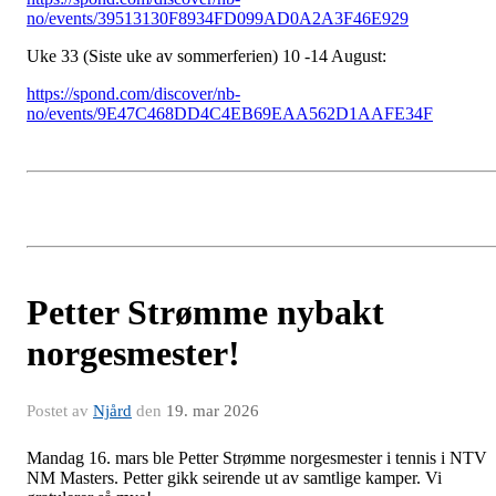
no/events/39513130F8934FD099AD0A2A3F46E929
Uke 33 (Siste uke av sommerferien) 10 -14 August:
https://spond.com/discover/nb-
no/events/9E47C468DD4C4EB69EAA562D1AAFE34F
Petter Strømme nybakt
norgesmester!
Postet av
Njård
den
19. mar 2026
Mandag 16. mars ble Petter Strømme norgesmester i tennis i NTV
NM Masters. Petter gikk seirende ut av samtlige kamper. Vi