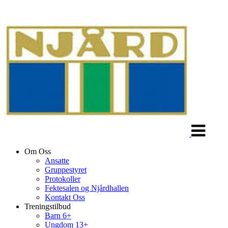
Veksle
navigasjon
Om Oss
Ansatte
Gruppestyret
Protokoller
Fektesalen og Njårdhallen
Kontakt Oss
Treningstilbud
Barn 6+
Ungdom 13+