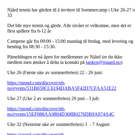
Njård tennis har gleden til å invitere til Sommercamp i Uke 26-27 
33
Det blir mye tennis og glede. Alle nivåer er velkomne, men det er
flest spillere fra 6-12 år
Campene går fra 09:00 - 15:00 mandag til fredag, med levering og
henting fra 08:30 - 15:30.
Påmeldingen er nå åpen for medlemmer av Njård (er du ikke
medlem men ønsker å delta ta kontakt på
janken@njaard.no
)
Uke 26 (Første uke av sommerferien) 22 - 26 juni:
https://spond.com/discover/nb-
no/events/531B659CC6194DABA5F42D7CFAA51E22
Uke 27 (Uke 2 av sommerferien) 29 juni - 3 juli:
https://spond.com/discover/nb-
no/events/15EF088AA0804D368B0276DB9A874A4C
Uke 32 (Nestsiste uke av sommerferien) 3 - 7 August
https://spond.com/discover/nb-