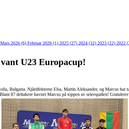
)
Mars 2026 (6)
Februar 2026 (1)
2025 (27)
2024 (32)
2023 (22)
2022 (
vant U23 Europacup!
ia, Bulgaria. Njårdfekterne Elsa, Martin Aleksander, og Marcus har tatt
. Blant 87 deltakere havnet Marcus på toppen av seierspallen! Gratulerer