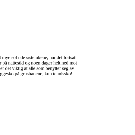
mye sol i de siste ukene, har det fortsatt
 på nattestid og noen dager helt ned mot
 er det viktig at alle som benytter seg av
e joggesko på grusbanene, kun tennissko!