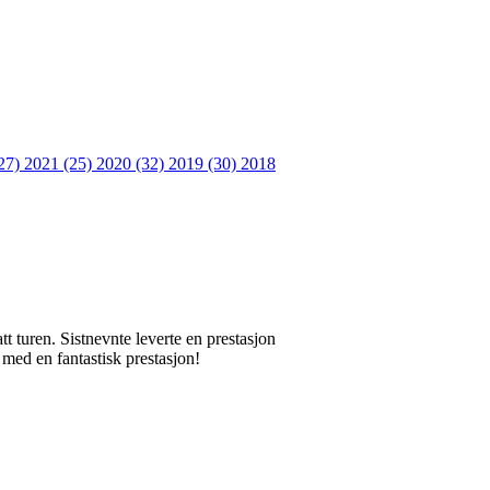
27)
2021 (25)
2020 (32)
2019 (30)
2018
 turen. Sistnevnte leverte en prestasjon
 med en fantastisk prestasjon!