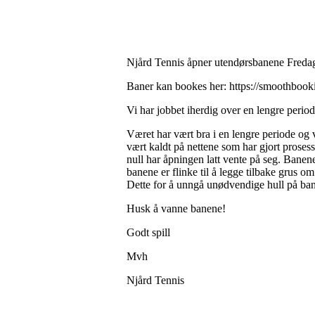
Njård Tennis åpner utendørsbanene Freda
Baner kan bookes her: https://smoothbook
Vi har jobbet iherdig over en lengre period
Været har vært bra i en lengre periode og v
vært kaldt på nettene som har gjort prose
null har åpningen latt vente på seg. Banene v
banene er flinke til å legge tilbake grus o
Dette for å unngå unødvendige hull på ba
Husk å vanne banene!
Godt spill
Mvh
Njård Tennis