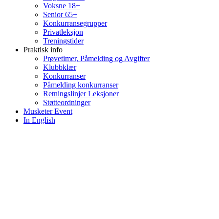
Voksne 18+
Senior 65+
Konkurransegrupper
Privatleksjon
Treningstider
Praktisk info
Prøvetimer, Påmelding og Avgifter
Klubbklær
Konkurranser
Påmelding konkurranser
Retningslinjer Leksjoner
Støtteordninger
Musketer Event
In English