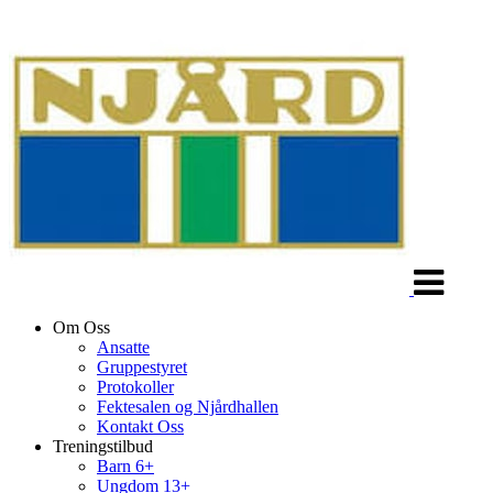
Veksle
navigasjon
Om Oss
Ansatte
Gruppestyret
Protokoller
Fektesalen og Njårdhallen
Kontakt Oss
Treningstilbud
Barn 6+
Ungdom 13+