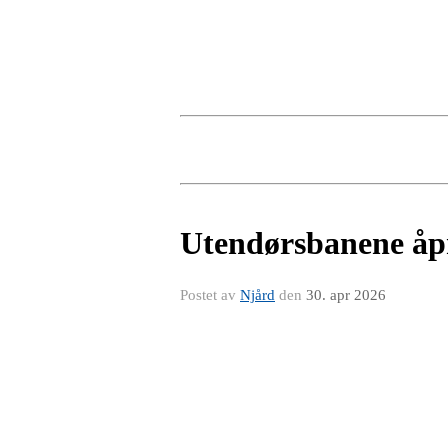
Utendørsbanene åpn
Postet av
Njård
den
30. apr 2026