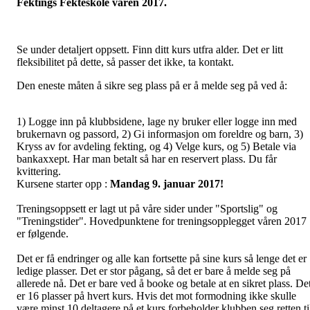
Fektings Fekteskole våren 2017.
Se under detaljert oppsett. Finn ditt kurs utfra alder. Det er litt
fleksibilitet på dette, så passer det ikke, ta kontakt.
Den eneste måten å sikre seg plass på er å melde seg på ved å:
1) Logge inn på klubbsidene, lage ny bruker eller logge inn med
brukernavn og passord, 2) Gi informasjon om foreldre og barn, 3)
Kryss av for avdeling fekting, og 4) Velge kurs, og 5) Betale via
bankaxxept. Har man betalt så har en reservert plass. Du får
kvittering.
Kursene starter opp :
Mandag 9. januar 2017!
Treningsoppsett er lagt ut på våre sider under "Sportslig" og
"Treningstider". Hovedpunktene for treningsopplegget våren 2017
er følgende.
Det er få endringer og alle kan fortsette på sine kurs så lenge det er
ledige plasser. Det er stor pågang, så det er bare å melde seg på
allerede nå. Det er bare ved å booke og betale at en sikret plass. De
er 16 plasser på hvert kurs. Hvis det mot formodning ikke skulle
være minst 10 deltagere på et kurs forbeholder klubben seg retten ti