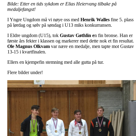
Bilde: Etter en tids sykdom er Elias Heiervang tilbake på
medaljefangst!
I Yngre Ungdom må vi nøye oss med
Henrik Walles
fine 5. plass
på lørdag og sølv på søndag i U13 miks konkurransen.
I Eldre ungdom (U15), tok
Gustav Gøthlin e
n fin bronse. Han er
første års fekter i klassen og markerer med dette nok et fin resultat.
Ole Magnus Olkvam
var nære en medalje, men tapte mot Gustav
13-15 i kvartfinalen.
Ellers en kjempefin stemning med alle gutta på tur.
Flere bilder under!