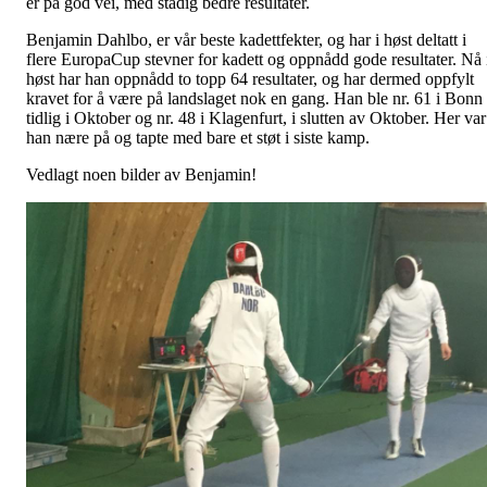
er på god vei, med stadig bedre resultater.
Benjamin Dahlbo, er vår beste kadettfekter, og har i høst deltatt i
flere EuropaCup stevner for kadett og oppnådd gode resultater. Nå 
høst har han oppnådd to topp 64 resultater, og har dermed oppfylt
kravet for å være på landslaget nok en gang. Han ble nr. 61 i Bonn
tidlig i Oktober og nr. 48 i Klagenfurt, i slutten av Oktober. Her var
han nære på og tapte med bare et støt i siste kamp.
Vedlagt noen bilder av Benjamin!