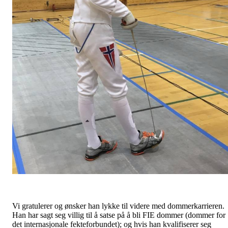
Vi gratulerer og ønsker han lykke til videre med dommerkarrieren.
Han har sagt seg villig til å satse på å bli FIE dommer (dommer for
det internasjonale fekteforbundet); og hvis han kvalifiserer seg