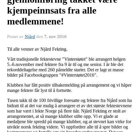
kjempeinnsats fra alle
medlemmene!
Postet av
Njård
den
7. nov 2016
Til alle venner av Njård Fekting.
Vårt tradisjonelle fektestevne "Vinterstøtet" ble arrangert helgen
5.-6.november med fektere fra 9 år til og me senior. I år ble det
rekorddeltagelse med 260 påmeldte starter. Det er lagt ut masse
bilder på Facebookgruppen "#Vinterstøtet2016".
Klubben har fått positiv tilbakemelding på arrangement og vi håper
mange fektere får lyst til å fortsette.
Tusen takk til de 100 frivillige foresatte og fektere fra Njård som ha
bidratt til at det var mulig å arrangere et av det største fektestevnene
som har vært i fekte Norge på flere tiår. Njård Fekting er stolt av
arrangementet, at så mange klubber stilte opp. Vi er glade at
medaljene ble spredd på mange klubber, og at stevnet kan virke for
utvikle norsk fekting videre. Vi oppfordrer alle til å spre bilder og