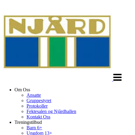
Veksle
navigasjon
Om Oss
Ansatte
Gruppestyret
Protokoller
Fektesalen og Njårdhallen
Kontakt Oss
Treningstilbud
Barn 6+
Ungdom 13+