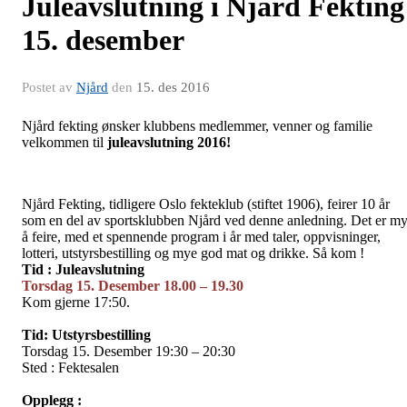
Juleavslutning i Njård Fekting
15. desember
Postet av
Njård
den
15. des 2016
Njård fekting ønsker klubbens medlemmer, venner og familie
velkommen til
juleavslutning 2016!
Njård Fekting, tidligere Oslo fekteklub (stiftet 1906), feirer 10 år
som en del av sportsklubben Njård ved denne anledning. Det er m
å feire, med et spennende program i år med taler, oppvisninger,
lotteri, utstyrsbestilling og mye god mat og drikke. Så kom !
Tid : Juleavslutning
Torsdag 15. Desember 18.00 – 19.30
Kom gjerne 17:50.
Tid: Utstyrsbestilling
Torsdag 15. Desember 19:30 – 20:30
Sted : Fektesalen
Opplegg :