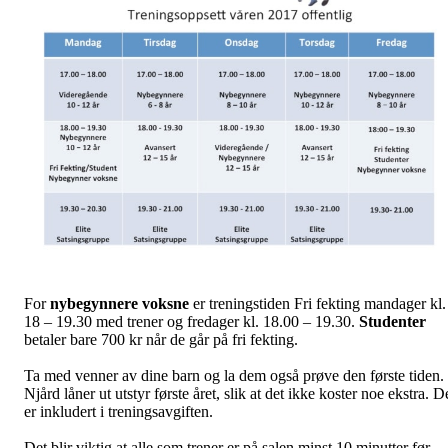
For
nybegynnere voksne
er treningstiden Fri fekting mandager kl.
18 – 19.30 med trener og fredager kl. 18.00 – 19.30.
Studenter
betaler bare 700 kr når de går på fri fekting.
Ta med venner av dine barn og la dem også prøve den første tiden.
Njård låner ut utstyr første året, slik at det ikke koster noe ekstra. D
er inkludert i treningsavgiften.
Det blir viktig at alle som trener er på salen minst 10 minutter før