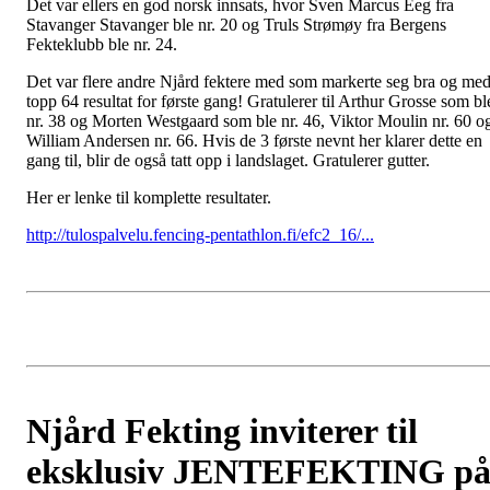
Det var ellers en god norsk innsats, hvor Sven Marcus Eeg fra
Stavanger Stavanger ble nr. 20 og Truls Strømøy fra Bergens
Fekteklubb ble nr. 24.
Det var flere andre Njård fektere med som markerte seg bra og me
topp 64 resultat for første gang! Gratulerer til Arthur Grosse som bl
nr. 38 og Morten Westgaard som ble nr. 46, Viktor Moulin nr. 60 o
William Andersen nr. 66. Hvis de 3 første nevnt her klarer dette en
gang til, blir de også tatt opp i landslaget. Gratulerer gutter.
Her er lenke til komplette resultater.
http://tulospalvelu.fencing-pentathlon.fi/efc2_16/...
Njård Fekting inviterer til
eksklusiv JENTEFEKTING p