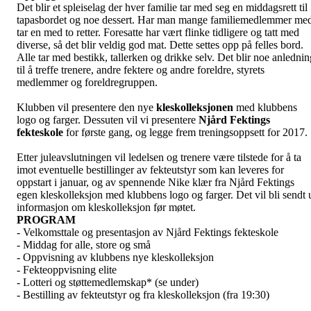
Det blir et spleiselag der hver familie tar med seg en middagsrett til
tapasbordet og noe dessert. Har man mange familiemedlemmer me
tar en med to retter. Foresatte har vært flinke tidligere og tatt med
diverse, så det blir veldig god mat. Dette settes opp på felles bord.
Alle tar med bestikk, tallerken og drikke selv. Det blir noe anlednin
til å treffe trenere, andre fektere og andre foreldre, styrets
medlemmer og foreldregruppen.
Klubben vil presentere den nye
kles
kolleksjonen
med klubbens
logo og farger. Dessuten vil vi presentere
Njård Fektings
fekteskole
for første gang, og legge frem treningsoppsett for 2017.
Etter juleavslutningen vil ledelsen og trenere være tilstede for å ta
imot eventuelle bestillinger av fekteutstyr som kan leveres for
oppstart i januar, og av spennende Nike klær fra Njård Fektings
egen kleskolleksjon med klubbens logo og farger. Det vil bli sendt 
informasjon om kleskolleksjon før møtet.
PROGRAM
- Velkomsttale og presentasjon av Njård Fektings fekteskole
- Middag for alle, store og små
- Oppvisning av klubbens nye kleskolleksjon
- Fekteoppvisning elite
- Lotteri og støttemedlemskap* (se under)
- Bestilling av fekteutstyr og fra kleskolleksjon (fra 19:30)