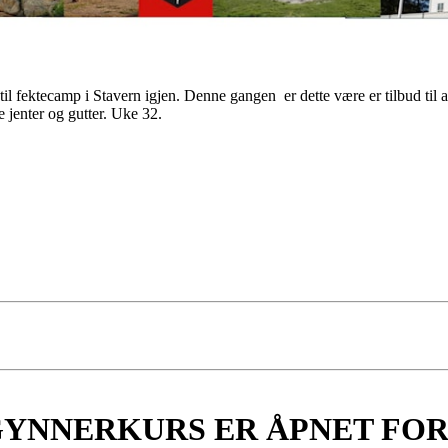
til fektecamp i Stavern igjen. Denne gangen er dette være er tilbud til al
e jenter og gutter. Uke 32.
YNNERKURS ER ÅPNET FOR