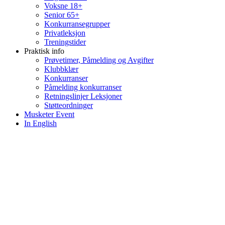
Voksne 18+
Senior 65+
Konkurransegrupper
Privatleksjon
Treningstider
Praktisk info
Prøvetimer, Påmelding og Avgifter
Klubbklær
Konkurranser
Påmelding konkurranser
Retningslinjer Leksjoner
Støtteordninger
Musketer Event
In English