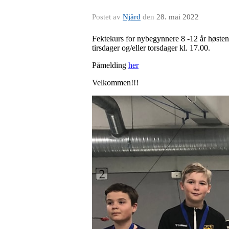
Postet av
Njård
den
28. mai 2022
Fektekurs for nybegynnere 8 -12 år høsten
tirsdager og/eller torsdager kl. 17.00.
Påmelding
her
Velkommen!!!