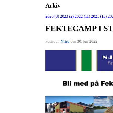
Arkiv
2025 (3)
2023 (2)
2022 (11)
2021 (13)
20
FEKTECAMP I ST
Postet av
Njård
den
30. jun 2022