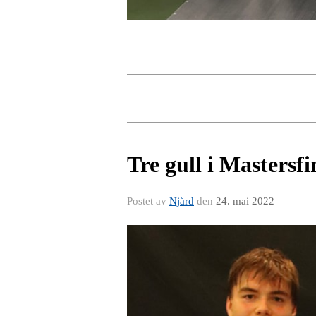
Tre gull i Mastersf
Postet av
Njård
den
24. mai 2022