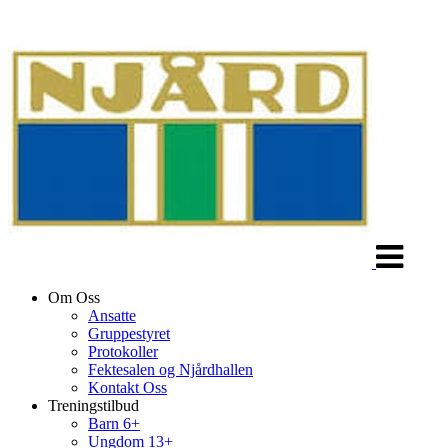
Veksle
navigasjon
Om Oss
Ansatte
Gruppestyret
Protokoller
Fektesalen og Njårdhallen
Kontakt Oss
Treningstilbud
Barn 6+
Ungdom 13+