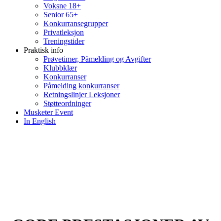
Voksne 18+
Senior 65+
Konkurransegrupper
Privatleksjon
Treningstider
Praktisk info
Prøvetimer, Påmelding og Avgifter
Klubbklær
Konkurranser
Påmelding konkurranser
Retningslinjer Leksjoner
Støtteordninger
Musketer Event
In English