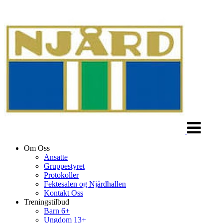
Veksle
navigasjon
Om Oss
Ansatte
Gruppestyret
Protokoller
Fektesalen og Njårdhallen
Kontakt Oss
Treningstilbud
Barn 6+
Ungdom 13+