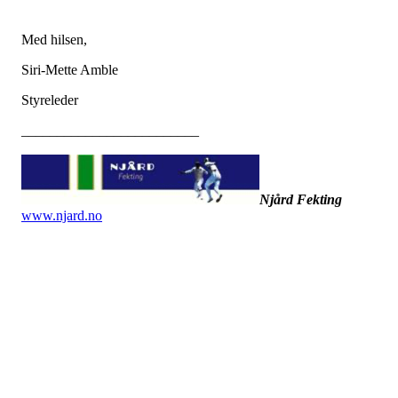
Med hilsen,
Siri-Mette Amble
Styreleder
_________________________
Njård Fekting
www.njard.no
Dato: 16. februar 2023
Tid: 19:00
Sted: Møterommet på Njård (utenfor butikken)