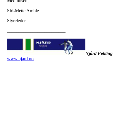
Med hilsen,
Siri-Mette Amble
Styreleder
_________________________
Njård Fekting
www.njard.no
Dato: 16. februar 2023
Tid: 19:00
Sted: Møterommet på Njård (utenfor butikken)