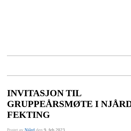
SAKSLISTE:
Gjennomgang av årsrapporten
Resultat 2022
Budsjett 2023
Valg av
INVITASJON TIL
GRUPPEÅRSMØTE I NJÅR
FEKTING
Postet av
Njård
den
9. feb 2023