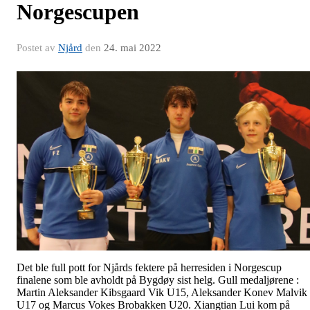
Norgescupen
Postet av
Njård
den
24. mai 2022
Det ble full pott for Njårds fektere på herresiden i Norgescup
finalene som ble avholdt på Bygdøy sist helg. Gull medaljørene :
Martin Aleksander Kibsgaard Vik U15, Aleksander Konev Malvik
U17 og Marcus Vokes Brobakken U20. Xiangtian Lui kom på