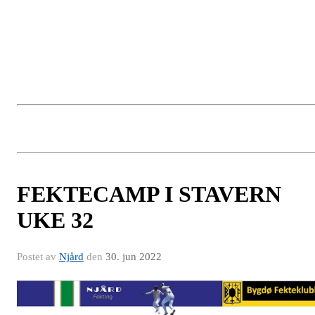
SAKSLISTE:
Gjennomgang av årsrapporten
Resultat 2022
Budsjett 2023
Valg av
FEKTECAMP I STAVERN
UKE 32
Postet av
Njård
den
30. jun 2022