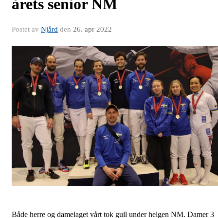
årets senior NM
Postet av
Njård
den
26. apr 2022
Både herre og damelaget vårt tok gull under helgen NM. Damer 3