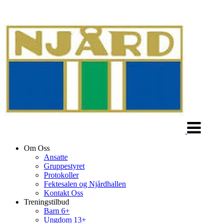
Veksle
navigasjon
Om Oss
Ansatte
Gruppestyret
Protokoller
Fektesalen og Njårdhallen
Kontakt Oss
Treningstilbud
Barn 6+
Ungdom 13+