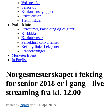
Voksne 18+
Senior 65+
Konkurransegrupper
Privatleksjon
Treningstider
Praktisk info
Prøvetimer, Påmelding og Avgifter
Klubbklær
Konkurranser
Påmelding konkurranser
Retningslinjer Leksjoner
Støtteordninger
Musketer Event
In English
Norgesmesterskapet i fekting
for senior 2018 er i gang - live
streaming fra kl. 12.00
Postet av
Njård
den
21. apr 2018