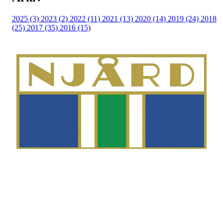
2025 (3)
2023 (2)
2022 (11)
2021 (13)
2020 (14)
2019 (24)
2018
(25)
2017 (35)
2016 (15)
Telefon
Morten Westgaard
+47 980 18 075
E-post
fekting@njaard.no