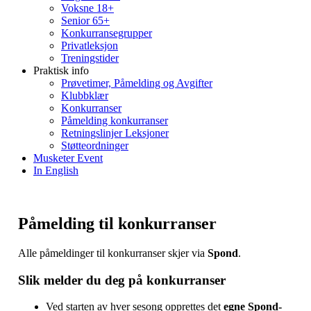
Voksne 18+
Senior 65+
Konkurransegrupper
Privatleksjon
Treningstider
Praktisk info
Prøvetimer, Påmelding og Avgifter
Klubbklær
Konkurranser
Påmelding konkurranser
Retningslinjer Leksjoner
Støtteordninger
Musketer Event
In English
Påmelding til konkurranser
Alle påmeldinger til konkurranser skjer via
Spond
.
Slik melder du deg på konkurranser
Ved starten av hver sesong opprettes det
egne Spond-