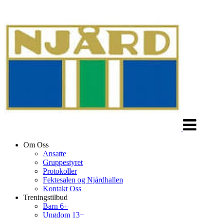
Veksle
navigasjon
Om Oss
Ansatte
Gruppestyret
Protokoller
Fektesalen og Njårdhallen
Kontakt Oss
Treningstilbud
Barn 6+
Ungdom 13+