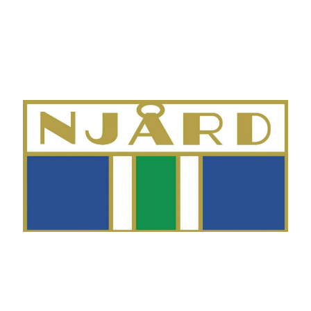
Telefon
Morten Westgaard
+47 980 18 075