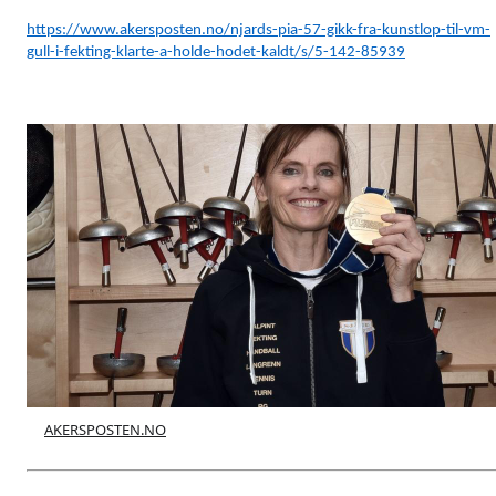
https://www.akersposten.no/njards-pia-57-gikk-fra-kunstlop-til-vm-
gull-i-fekting-klarte-a-holde-hodet-kaldt/s/5-142-85939
AKERSPOSTEN.NO