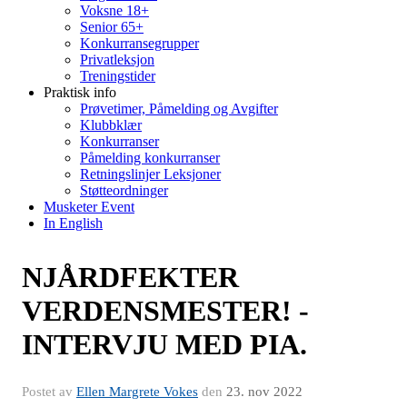
Voksne 18+
Senior 65+
Konkurransegrupper
Privatleksjon
Treningstider
Praktisk info
Prøvetimer, Påmelding og Avgifter
Klubbklær
Konkurranser
Påmelding konkurranser
Retningslinjer Leksjoner
Støtteordninger
Musketer Event
In English
NJÅRDFEKTER
VERDENSMESTER! -
INTERVJU MED PIA.
Postet av
Ellen Margrete Vokes
den
23. nov 2022