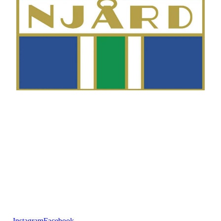
Telefon
Morten Westgaard
+47 980 18 075
E-post
fekting@njaard.no
Adresse
Sørkedalsveien 106
0378 Oslo, Norge
Følg oss på:
Instagram
Facebook