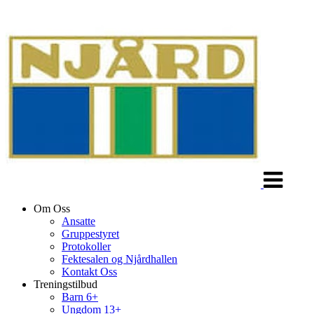
Veksle
navigasjon
Om Oss
Ansatte
Gruppestyret
Protokoller
Fektesalen og Njårdhallen
Kontakt Oss
Treningstilbud
Barn 6+
Ungdom 13+