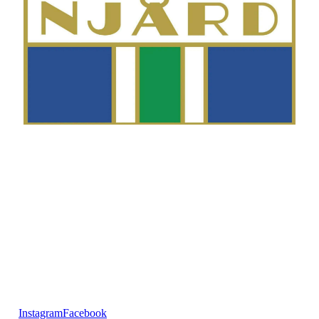
Telefon
Morten Westgaard
+47 980 18 075
E-post
fekting@njaard.no
Adresse
Sørkedalsveien 106
0378 Oslo, Norge
Følg oss på:
Instagram
Facebook