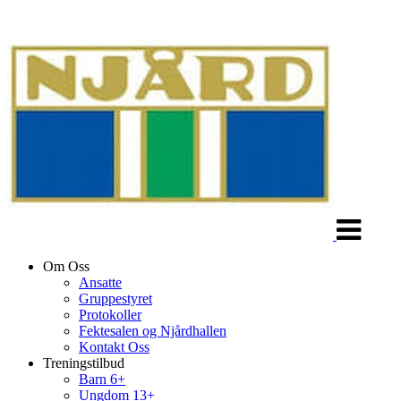
Veksle
navigasjon
Om Oss
Ansatte
Gruppestyret
Protokoller
Fektesalen og Njårdhallen
Kontakt Oss
Treningstilbud
Barn 6+
Ungdom 13+