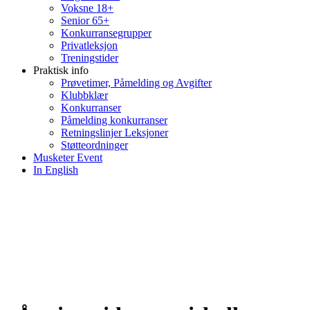
Voksne 18+
Senior 65+
Konkurransegrupper
Privatleksjon
Treningstider
Praktisk info
Prøvetimer, Påmelding og Avgifter
Klubbklær
Konkurranser
Påmelding konkurranser
Retningslinjer Leksjoner
Støtteordninger
Musketer Event
In English