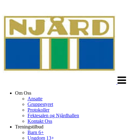
Veksle
navigasjon
Om Oss
Ansatte
Gruppestyret
Protokoller
Fektesalen og Njårdhallen
Kontakt Oss
Treningstilbud
Barn 6+
Ungdom 13+