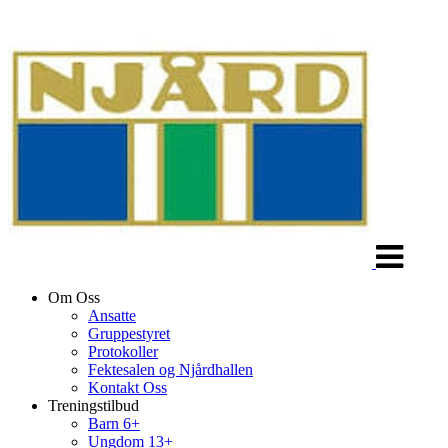
Veksle
navigasjon
Om Oss
Ansatte
Gruppestyret
Protokoller
Fektesalen og Njårdhallen
Kontakt Oss
Treningstilbud
Barn 6+
Ungdom 13+