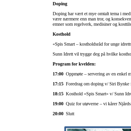
Doping
Doping har vært et mye omtalt tema i media
være nærmere enn man tror, og konsekvens
emner som regelverk, medisiner og kosttils
Kosthold
«Spis Smart – kostholdsråd for unge idret
Sunn Idrett vil trygge deg på hvilke kostho
Program
for kvelden:
17:00
Oppmøte – servering av en enkel m
17:15
Foredrag om doping v/ Siri Bynke 
18:15
Kosthold «Spis Smart» v/ Sunn Idre
19:00
Quiz for utøverne – vi kårer Njård
20:00
Slutt