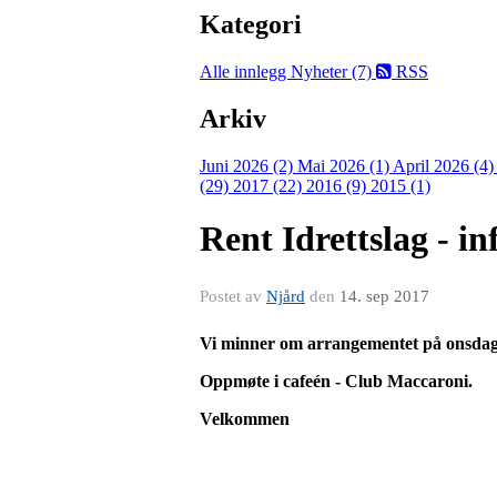
Kategori
Alle innlegg
Nyheter (7)
RSS
Arkiv
Juni 2026 (2)
Mai 2026 (1)
April 2026 (4
(29)
2017 (22)
2016 (9)
2015 (1)
Rent Idrettslag - in
Postet av
Njård
den
14. sep 2017
Vi minner om arrangementet på onsdag kl
Oppmøte i cafeén - Club Maccaroni.
Velkommen