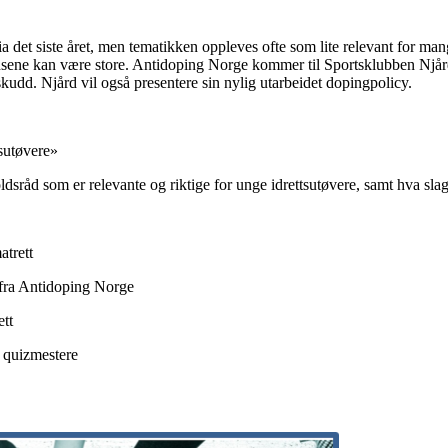
 det siste året, men tematikken oppleves ofte som lite relevant for ma
ene kan være store. Antidoping Norge kommer til Sportsklubben Njård f
kudd. Njård vil også presentere sin nylig utarbeidet dopingpolicy.
tsutøvere»
ldsråd som er relevante og riktige for unge idrettsutøvere, samt hva sla
atrett
fra Antidoping Norge
tt
s quizmestere