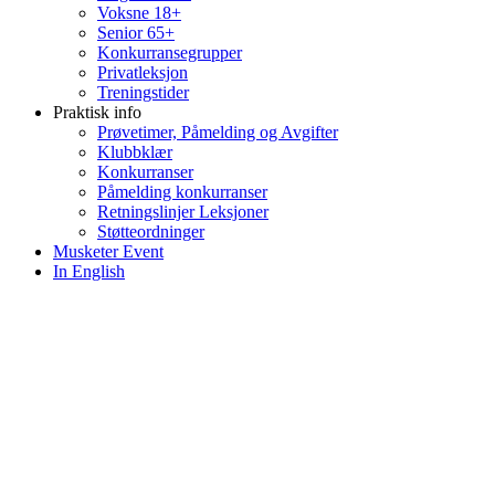
Voksne 18+
Senior 65+
Konkurransegrupper
Privatleksjon
Treningstider
Praktisk info
Prøvetimer, Påmelding og Avgifter
Klubbklær
Konkurranser
Påmelding konkurranser
Retningslinjer Leksjoner
Støtteordninger
Musketer Event
In English