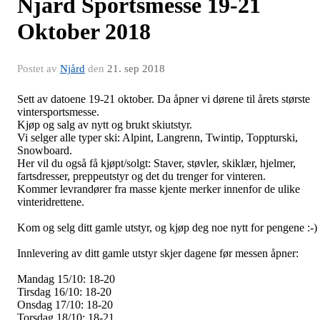
Njård Sportsmesse 19-21
Oktober 2018
Postet av
Njård
den
21. sep 2018
Sett av datoene 19-21 oktober. Da åpner vi dørene til årets største
vintersportsmesse.
Kjøp og salg av nytt og brukt skiutstyr.
Vi selger alle typer ski: Alpint, Langrenn, Twintip, Toppturski,
Snowboard.
Her vil du også få kjøpt/solgt: Staver, støvler, skiklær, hjelmer,
fartsdresser, preppeutstyr og det du trenger for vinteren.
Kommer levrandører fra masse kjente merker innenfor de ulike
vinteridrettene.
Kom og selg ditt gamle utstyr, og kjøp deg noe nytt for pengene :-)
Innlevering av ditt gamle utstyr skjer dagene før messen åpner:
Mandag 15/10: 18-20
Tirsdag 16/10: 18-20
Onsdag 17/10: 18-20
Torsdag 18/10: 18-21