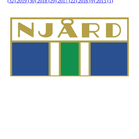
(32)
2019 (30)
2018 (29)
2017 (22)
2016 (9)
2015 (1)
Telefon
Morten Westgaard
+47 980 18 075
E-post
fekting@njaard.no
Adresse
Sørkedalsveien 106