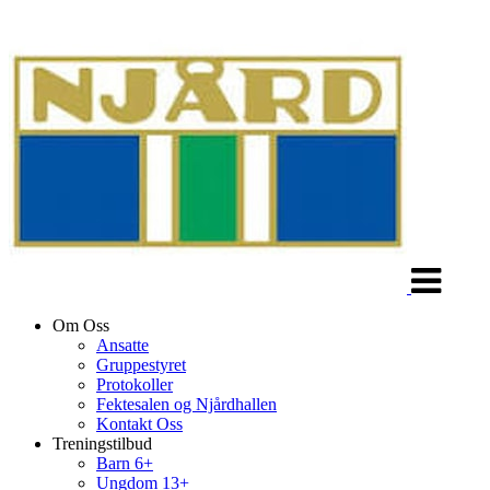
Veksle
navigasjon
Om Oss
Ansatte
Gruppestyret
Protokoller
Fektesalen og Njårdhallen
Kontakt Oss
Treningstilbud
Barn 6+
Ungdom 13+