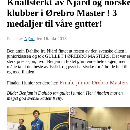
Knallsterkt av Njård og norsk
klubber i Ørebro Master ! 3
medaljer til våre gutter!
Postet av
Njård
den
16. okt 2018
Benjamin Dahlbo fra Njård fintet ut resten av den svenske eliten i
juniorklassen og tok GULLET I ØREBRO MASTERS. Det var e
sterk prestasjon, hvor Benjamin fektet glimrende hele dagen, men
måtte ta ut det beste av fysikk og psykisk styrke for å holde helt til
og med finalen.
Finale junior Ørebro Masters
Finalen i junior ser dere her:
Bilde: Benjamin Dahlbo tar gullet i junior. Her i finalen mot en
meget god svensk kadett Kelly!