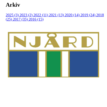
Arkiv
2025 (3)
2023 (2)
2022 (11)
2021 (13)
2020 (14)
2019 (24)
2018
(25)
2017 (35)
2016 (15)
Telefon
Morten Westgaard
+47 980 18 075