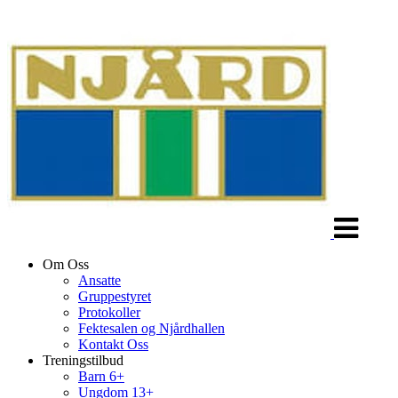
Veksle
navigasjon
Om Oss
Ansatte
Gruppestyret
Protokoller
Fektesalen og Njårdhallen
Kontakt Oss
Treningstilbud
Barn 6+
Ungdom 13+