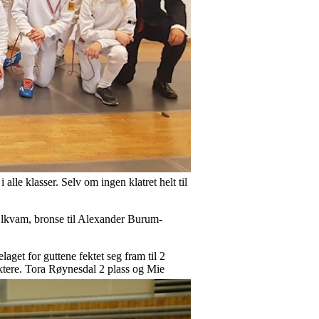
lle klasser. Selv om ingen klatret helt til
 Olkvam, bronse til Alexander Burum-
aget for guttene fektet seg fram til 2
dfektere. Tora Røynesdal 2 plass og Mie