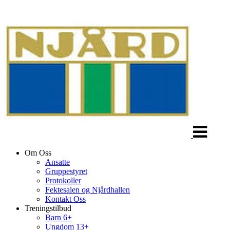
Veksle
navigasjon
Om Oss
Ansatte
Gruppestyret
Protokoller
Fektesalen og Njårdhallen
Kontakt Oss
Treningstilbud
Barn 6+
Ungdom 13+