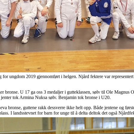
for ungdom 2019 gjennomført i helgen. Njård fektere var representert i a
er bronse. U 17 ga oss 3 medaljer i gutteklassen, sølv til Ole Magnus
jenter tok Armina Nuksa sølv. Benjamin tok bronse i U20.
va bronse, guttene rakk dessverre ikke helt opp. Både jentene og førstel
plass. I landsstevnet for barn for unge til å delta deltok det også Njår