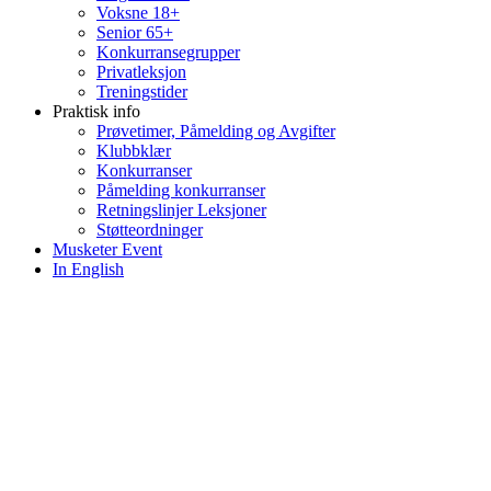
Voksne 18+
Senior 65+
Konkurransegrupper
Privatleksjon
Treningstider
Praktisk info
Prøvetimer, Påmelding og Avgifter
Klubbklær
Konkurranser
Påmelding konkurranser
Retningslinjer Leksjoner
Støtteordninger
Musketer Event
In English