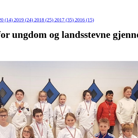
20 (14)
2019 (24)
2018 (25)
2017 (35)
2016 (15)
or ungdom og landsstevne gjenno