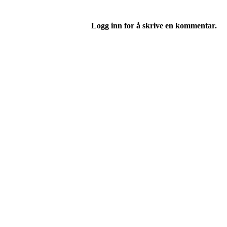
Logg inn for å skrive en kommentar.
Telefon
Morten Westgaard
+47 980 18 075
E-post
fekting@njaard.no