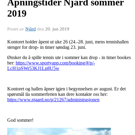
Åpningstider Njård sommer
2019
Postet av
Njård
den
20. jun 2019
Kontoret holder åpent ut uke 26 (24.-28. juni, mens tennishallen
stenger for drop- in timer søndag 23. juni.
Ønsker du å spille tennis ute i sommer kan drop - in timer bookes
her:
https://www.sportyapp.com/booking/#/p/-
LcH1pSWr53KJ1Lp8U5w
Kontoret og hallen åpner igjen i begynnelsen av august. Er det
spørsmål ila sommerferien kan dere kontakte oss her:
https://www.njaard.no/p/21267/administrasjonen
God sommer!