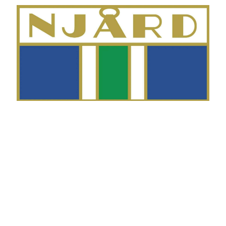
Telefon
Morten Westgaard
+47 980 18 075
E-post
fekting@njaard.no
Adresse
Sørkedalsveien 106
0378 Oslo, Norge
Følg oss på: