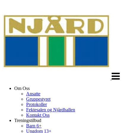
Veksle
navigasjon
Om Oss
Ansatte
Gruppestyret
Protokoller
Fektesalen og Njårdhallen
Kontakt Oss
Treningstilbud
Barn 6+
Ungdom 13+