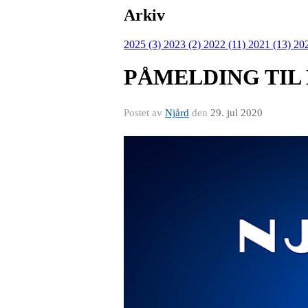
Arkiv
2025 (3)
2023 (2)
2022 (11)
2021 (13)
20
PÅMELDING TIL
Postet av
Njård
den
29. jul 2020