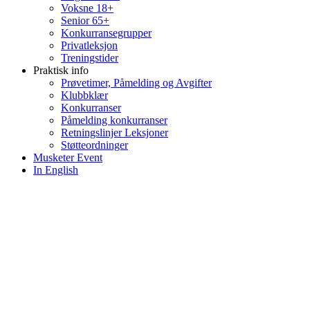
Voksne 18+
Senior 65+
Konkurransegrupper
Privatleksjon
Treningstider
Praktisk info
Prøvetimer, Påmelding og Avgifter
Klubbklær
Konkurranser
Påmelding konkurranser
Retningslinjer Leksjoner
Støtteordninger
Musketer Event
In English