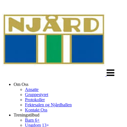
Veksle
navigasjon
Om Oss
Ansatte
Gruppestyret
Protokoller
Fektesalen og Njårdhallen
Kontakt Oss
Treningstilbud
Barn 6+
Ungdom 13+