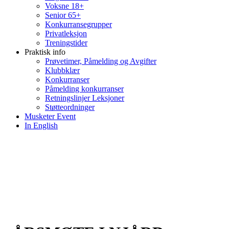
Voksne 18+
Senior 65+
Konkurransegrupper
Privatleksjon
Treningstider
Praktisk info
Prøvetimer, Påmelding og Avgifter
Klubbklær
Konkurranser
Påmelding konkurranser
Retningslinjer Leksjoner
Støtteordninger
Musketer Event
In English