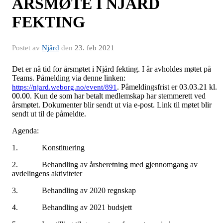
ÅRSMØTE I NJÅRD
FEKTING
Postet av
Njård
den
23. feb 2021
Det er nå tid for årsmøtet i Njård fekting. I år avholdes møtet på
Teams. Påmelding via denne linken:
. Påmeldingsfrist er 03.03.21 kl.
https://njard.weborg.no/event/891
00.00. Kun de som har betalt medlemskap har stemmerett ved
årsmøtet. Dokumenter blir sendt ut via e-post. Link til møtet blir
sendt ut til de påmeldte.
Agenda:
1. Konstituering
2. Behandling av årsberetning med gjennomgang av
avdelingens aktiviteter
3. Behandling av 2020 regnskap
4. Behandling av 2021 budsjett