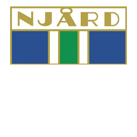
Telefon
Morten Westgaard
+47 980 18 075
E-post
fekting@njaard.no
Adresse
Sørkedalsveien 106
0378 Oslo, Norge