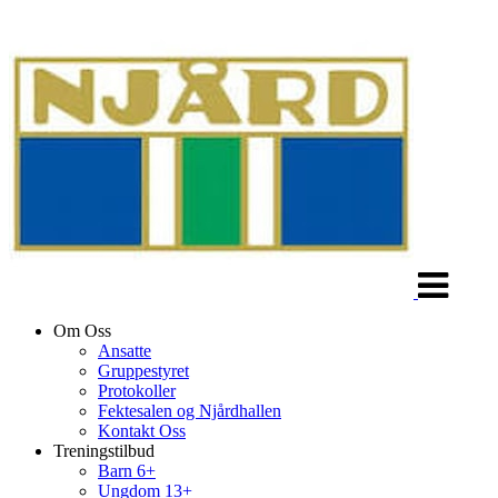
Veksle
navigasjon
Om Oss
Ansatte
Gruppestyret
Protokoller
Fektesalen og Njårdhallen
Kontakt Oss
Treningstilbud
Barn 6+
Ungdom 13+