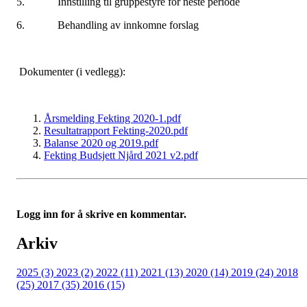
5. Innstilling til gruppestyre for neste periode
6. Behandling av innkomne forslag
Dokumenter (i vedlegg):
Årsmelding Fekting 2020-1.pdf
Resultatrapport Fekting-2020.pdf
Balanse 2020 og 2019.pdf
Fekting Budsjett Njård 2021 v2.pdf
Logg inn for å skrive en kommentar.
Arkiv
2025 (3)
2023 (2)
2022 (11)
2021 (13)
2020 (14)
2019 (24)
2018
(25)
2017 (35)
2016 (15)