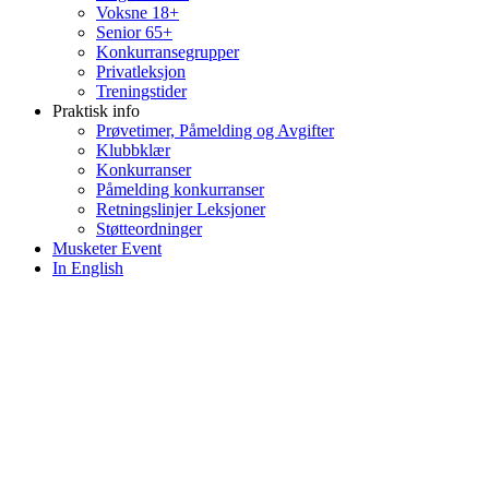
Voksne 18+
Senior 65+
Konkurransegrupper
Privatleksjon
Treningstider
Praktisk info
Prøvetimer, Påmelding og Avgifter
Klubbklær
Konkurranser
Påmelding konkurranser
Retningslinjer Leksjoner
Støtteordninger
Musketer Event
In English