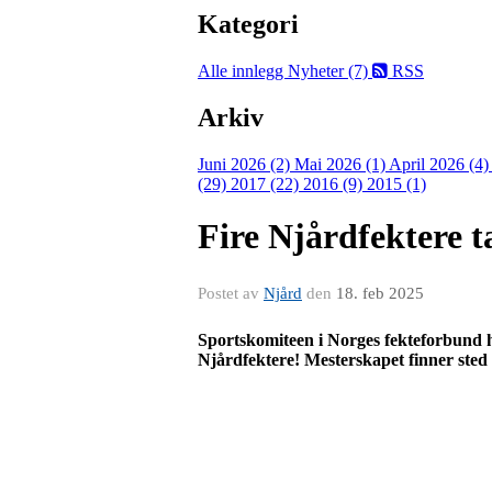
Kategori
Alle innlegg
Nyheter (7)
RSS
Arkiv
Juni 2026 (2)
Mai 2026 (1)
April 2026 (4
(29)
2017 (22)
2016 (9)
2015 (1)
Fire Njårdfektere ta
Postet av
Njård
den
18. feb 2025
Sportskomiteen i Norges fekteforbund ha
Njårdfektere!
Mesterskapet finner sted 