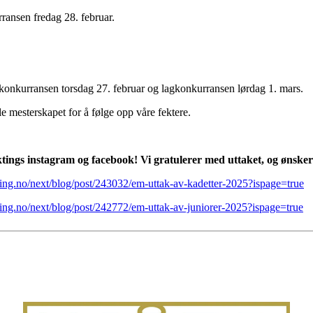
rransen fredag 28. februar.
 konkurransen torsdag 27. februar og lagkonkurransen lørdag 1. mars.
e mesterskapet for å følge opp våre fektere.
ktings instagram og facebook!
Vi gratulerer med uttaket, og ønsker 
ing.no/next/blog/post/243032/em-uttak-av-kadetter-2025?ispage=true
ing.no/next/blog/post/242772/em-uttak-av-juniorer-2025?ispage=true