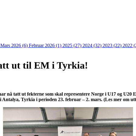
)
Mars 2026 (6)
Februar 2026 (1)
2025 (27)
2024 (32)
2023 (22)
2022 (
tt ut til EM i Tyrkia!
r nå tatt ut fekterne som skal representere Norge i U17 og U20 EM.
i Antalya, Tyrkia i perioden 23. februar – 2. mars. (Les mer om ut