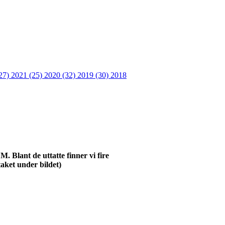
27)
2021 (25)
2020 (32)
2019 (30)
2018
 Blant de uttatte finner vi fire
taket under bildet)