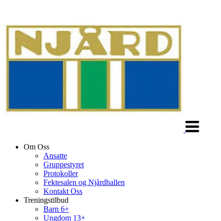
Veksle
navigasjon
Om Oss
Ansatte
Gruppestyret
Protokoller
Fektesalen og Njårdhallen
Kontakt Oss
Treningstilbud
Barn 6+
Ungdom 13+