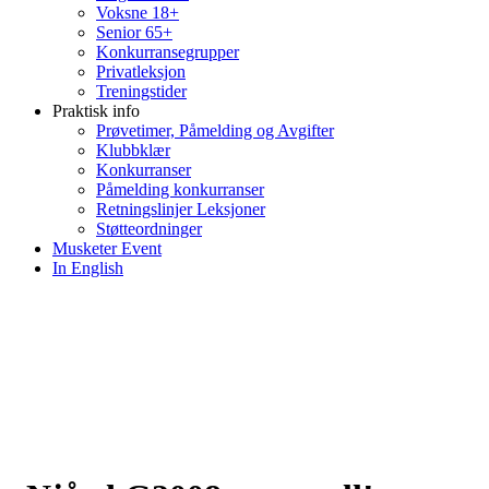
Voksne 18+
Senior 65+
Konkurransegrupper
Privatleksjon
Treningstider
Praktisk info
Prøvetimer, Påmelding og Avgifter
Klubbklær
Konkurranser
Påmelding konkurranser
Retningslinjer Leksjoner
Støtteordninger
Musketer Event
In English