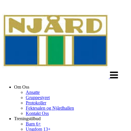
Veksle
navigasjon
Om Oss
Ansatte
Gruppestyret
Protokoller
Fektesalen og Njårdhallen
Kontakt Oss
Treningstilbud
Barn 6+
Ungdom 13+