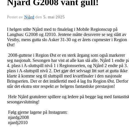
Njård G2008 vant gull!
Postet av
Njård
den
5. mai 2025
I helgen stilte Njård med to finalelag i Mobile Regionscup på
Langhus: G2008 og J2010. Jentene måtte dessverre se seg slått av
Vestby, mens gutta slo Asker 31-30 og er årets cupmester i Region
Øst!
2008-guttene i Region Øst er en sterk årgang som også markerer
seg nasjonalt. Sesongen har vist at alle kan slå alle. Njård 1 endte p
4. plass i A-sluttspill nivå 1 i Regionsserien, og Njård 2 endte på 3.
plass i A-sluttspill nivå 2. Det gjør det selvsagt litt surt at gutta ikke
klarte å komme seg til sluttspill med kvartfinaler i den nasjonale
Bringserien. Der er det imidlertid med 4 lag fra Region Øst. Derfor
står det ekstra stor respekt av helgens fantastiske prestasjon!
Hele Njård gratulerer spillere og ledere på begge lag med fantastis
sesongavslutning!
Følg gjerne lagene på Instagram:
njardg2008
njardj2010