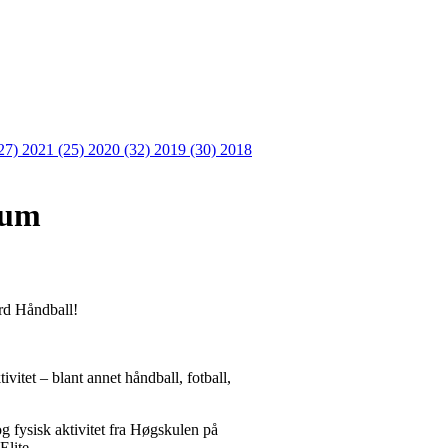
27)
2021 (25)
2020 (32)
2019 (30)
2018
yum
rd Håndball!
vitet – blant annet håndball, fotball,
g fysisk aktivitet fra Høgskulen på
Elite.