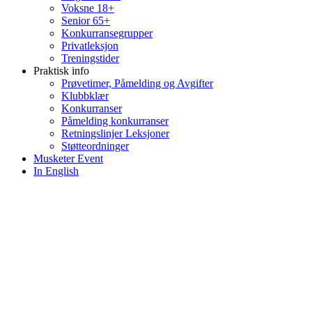
Voksne 18+
Senior 65+
Konkurransegrupper
Privatleksjon
Treningstider
Praktisk info
Prøvetimer, Påmelding og Avgifter
Klubbklær
Konkurranser
Påmelding konkurranser
Retningslinjer Leksjoner
Støtteordninger
Musketer Event
In English