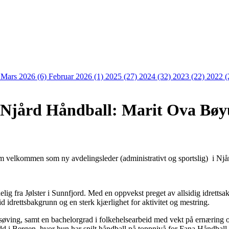
)
Mars 2026 (6)
Februar 2026 (1)
2025 (27)
2024 (32)
2023 (22)
2022 (
i Njård Håndball: Marit Ova Bø
 velkommen som ny avdelingsleder (administrativt og sportslig) i Njå
 fra Jølster i Sunnfjord. Med en oppvekst preget av allsidig idrettsakti
id idrettsbakgrunn og en sterk kjærlighet for aktivitet og mestring.
søving, samt en bachelorgrad i folkehelsearbeid med vekt på ernæring o
dd i Bergen, hvor hun har spilt håndball på toppnivå for Fana Håndball 