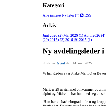
Kategori
Alle innlegg
Nyheter (7)
RSS
Arkiv
Juni 2026 (2)
Mai 2026 (1)
April 2026 (4
(29)
2017 (22)
2016 (9)
2015 (1)
Ny avdelingsleder 
Postet av
Njård
den
14. mai 2025
Vi har gleden av å ønske Marit Ova Bøyum
Marit er 29 år gammel og kommer opprinnelig
alpint og friidrett – har hun med seg en sol
Hun har en bachelorgrad i idrett og kropp
Vestlandet. De siste seks årene har hun bo