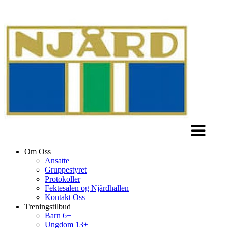
Veksle
navigasjon
Om Oss
Ansatte
Gruppestyret
Protokoller
Fektesalen og Njårdhallen
Kontakt Oss
Treningstilbud
Barn 6+
Ungdom 13+