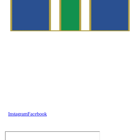
Telefon
Morten Westgaard
+47 980 18 075
E-post
fekting@njaard.no
Adresse
Sørkedalsveien 106
0378 Oslo, Norge
Følg oss på:
Instagram
Facebook