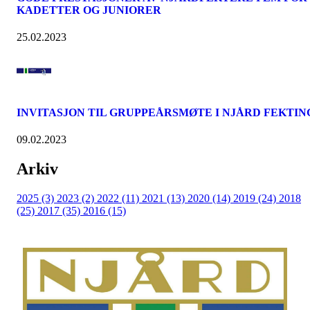
KADETTER OG JUNIORER
25.02.2023
INVITASJON TIL GRUPPEÅRSMØTE I NJÅRD FEKTIN
09.02.2023
Arkiv
2025 (3)
2023 (2)
2022 (11)
2021 (13)
2020 (14)
2019 (24)
2018
(25)
2017 (35)
2016 (15)