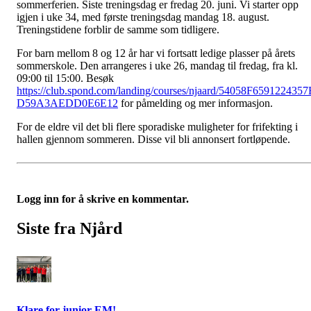
sommerferien. Siste treningsdag er fredag 20. juni. Vi starter opp
igjen i uke 34, med første treningsdag mandag 18. august.
Treningstidene forblir de samme som tidligere.
For barn mellom 8 og 12 år har vi fortsatt ledige plasser på årets
sommerskole. Den arrangeres i uke 26, mandag til fredag, fra kl.
09:00 til 15:00. Besøk
https://club.spond.com/landing/courses/njaard/54058F659122435
D59A3AEDD0E6E12
for påmelding og mer informasjon.
For de eldre vil det bli flere sporadiske muligheter for frifekting i
hallen gjennom sommeren. Disse vil bli annonsert fortløpende.
Logg inn for å skrive en kommentar.
Siste fra Njård
Klare for junior-EM!