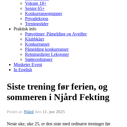
Voksne 18+
Senior 65+
Konkurransegrupper
Privatleksjon
Treningstider
Praktisk info
Prøvetimer, Påmelding og Avgifter
Klubbklær
Konkurranser
Påmelding konkurranser
Retningslinjer Leksjoner
Støtteordninger
Musketer Event
In English
Siste trening før ferien, og
sommeren i Njård Fekting
Postet av
Njård
den
11. jun 2025
Neste uke, uke 25, er den siste med ordinære treninger før