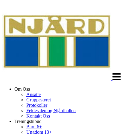
Veksle
navigasjon
Om Oss
Ansatte
Gruppestyret
Protokoller
Fektesalen og Njårdhallen
Kontakt Oss
Treningstilbud
Barn 6+
Ungdom 13+