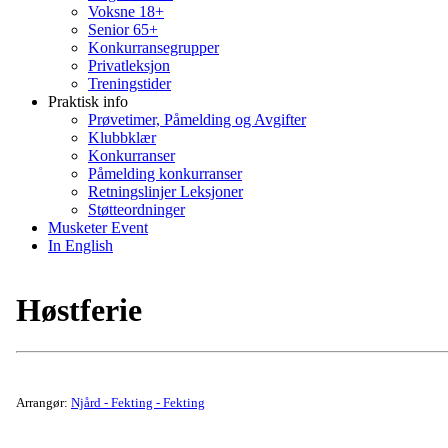
Voksne 18+
Senior 65+
Konkurransegrupper
Privatleksjon
Treningstider
Praktisk info
Prøvetimer, Påmelding og Avgifter
Klubbklær
Konkurranser
Påmelding konkurranser
Retningslinjer Leksjoner
Støtteordninger
Musketer Event
In English
Høstferie
Arrangør:
Njård - Fekting - Fekting