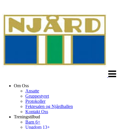
Veksle
navigasjon
Om Oss
Ansatte
Gruppestyret
Protokoller
Fektesalen og Njårdhallen
Kontakt Oss
Treningstilbud
Barn 6+
Ungdom 13+