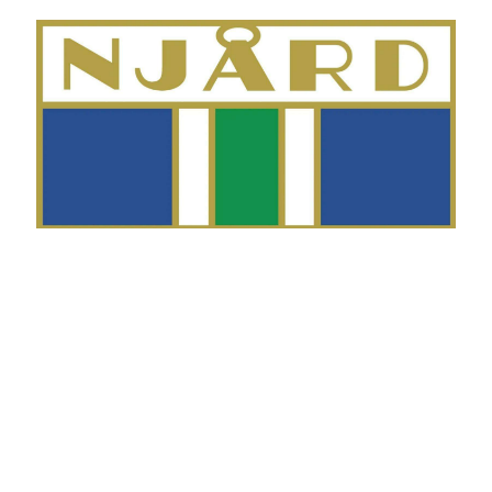
Telefon
Morten Westgaard
+47 980 18 075
E-post
fekting@njaard.no
Adresse
Sørkedalsveien 106
0378 Oslo, Norge