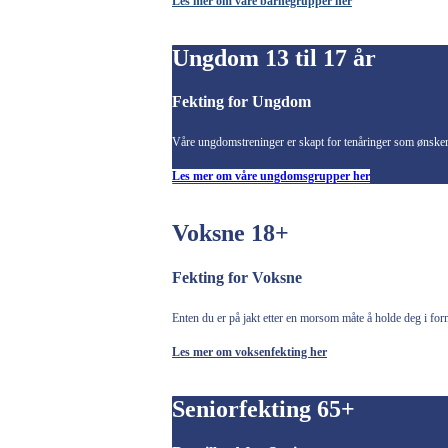
Les mer om våre barnegrupper her
Ungdom 13 til 17 år
Fekting for Ungdom
Våre ungdomstreninger er skapt for tenåringer som ønsker e
Les mer om våre ungdomsgrupper her
Voksne 18+
Fekting for Voksne
Enten du er på jakt etter en morsom måte å holde deg i form
Les mer om voksenfekting her
Seniorfekting 65+