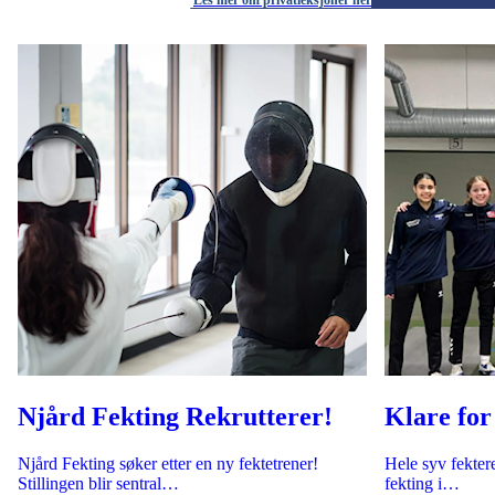
Les mer om privatleksjoner her
Njård Fekting Rekrutterer!
Klare for
Njård Fekting søker etter en ny fektetrener!
Hele syv fektere
Stillingen blir sentral…
fekting i…