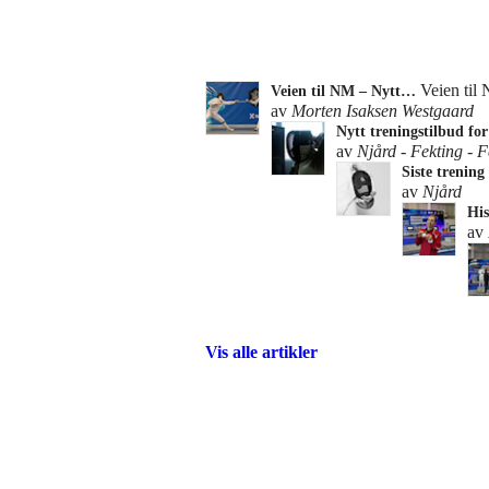
Veien til
Veien til NM – Nytt…
av
Morten Isaksen Westgaard
Nytt treningstilbud f
av
Njård - Fekting - F
Siste trening
av
Njård
His
av
Vis alle artikler