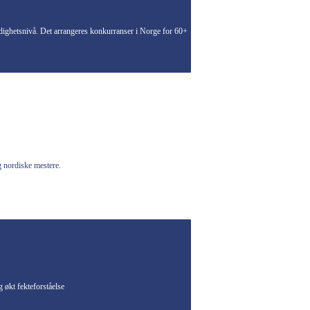
ferdighetsnivå. Det arrangeres konkurranser i Norge for 60+
g nordiske mestere.
 økt fekteforståelse