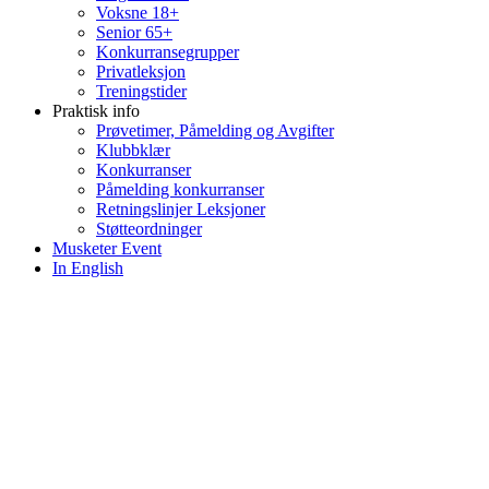
Voksne 18+
Senior 65+
Konkurransegrupper
Privatleksjon
Treningstider
Praktisk info
Prøvetimer, Påmelding og Avgifter
Klubbklær
Konkurranser
Påmelding konkurranser
Retningslinjer Leksjoner
Støtteordninger
Musketer Event
In English
NJ