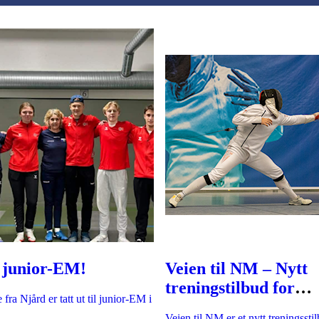
 junior-EM!
Veien til NM – Nytt
treningstilbud for
 fra Njård er tatt ut til junior-EM i
nykommere!
Veien til NM er et nytt treningsst