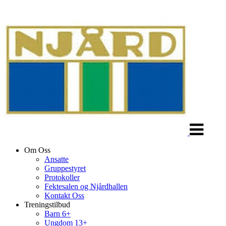
Veksle
navigasjon
Om Oss
Ansatte
Gruppestyret
Protokoller
Fektesalen og Njårdhallen
Kontakt Oss
Treningstilbud
Barn 6+
Ungdom 13+