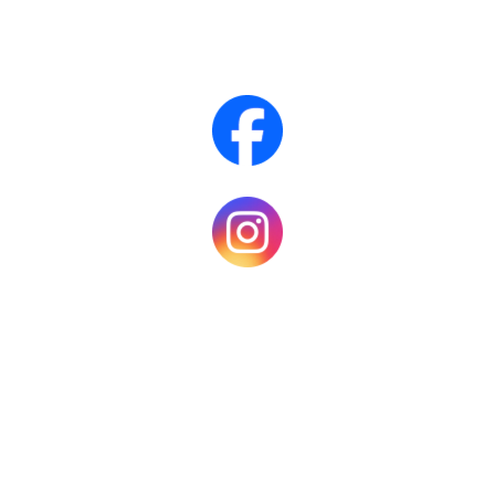
Samhold - Mestring - Glede
Følg oss på sosiale medier!