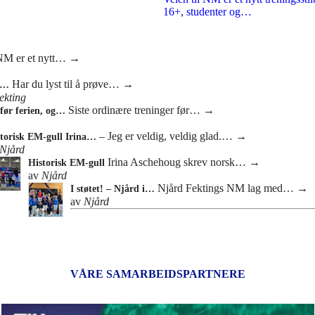
16+, studenter og…
 NM er et nytt…
→
Har du lyst til å prøve…
→
or…
ekting
Siste ordinære treninger før…
→
 før ferien, og…
– Jeg er veldig, veldig glad.…
→
torisk EM-gull Irina…
Njård
Irina Aschehoug skrev norsk…
→
Historisk EM-gull
av
Njård
Njård Fektings NM lag med…
→
I støtet! – Njård i…
av
Njård
VÅRE SAMARBEIDSPARTNERE