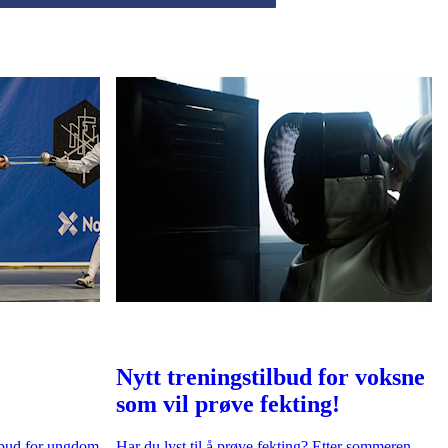
Nytt treningstilbud for voksne
som vil prøve fekting!
ilbud for ungdom
Har du lyst til å prøve fekting? Etter sommeren