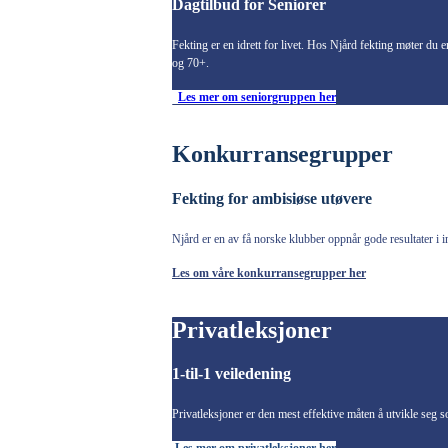
Dagtilbud for Seniorer
Fekting er en idrett for livet. Hos Njård fekting møter du 
og 70+.
Les mer om seniorgruppen her
Konkurransegrupper
Fekting for ambisiøse utøvere
Njård er en av få norske klubber oppnår gode resultater i 
Les om våre konkurransegrupper her
Privatleksjoner
1-til-1 veiledening
Privatleksjoner er den mest effektive måten å utvikle seg 