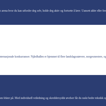
en arena hvor du kan utfordre deg selv, holde deg aktiv og fortsette å lære. Uansett alder eller 
internasjonale konkurranser. Njårdhallen er hjemmet til flere landslagsutøvere, norgesmestere, o
som fekter på. Med individuell veiledning og skreddersydde øvelser får du raskt bedre teknikk og