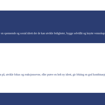
n spennende og sosial idrett der de kan utvikle fedigheter, bygge selvtillit og knytte vennskap 
 på, utvikle fokus og reaksjonsevne, eller prøve en helt ny idrett, gir fekting en god kombinasjo