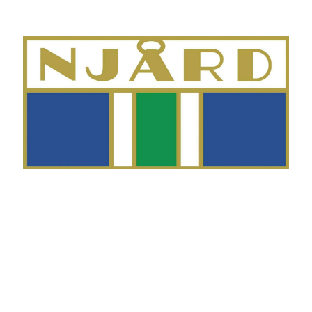
Telefon
Morten Westgaard
+47 980 18 075
E-post
fekting@njaard.no
Adresse
Sørkedalsveien 106