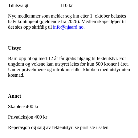
Tillitsvalgt 110 kr
Nye medlemmer som melder seg inn etter 1. oktober belastes
halv kontingent (gjeldende fra 2026). Medlemskapet løper til
det sies opp skriftlig til
info@njaard.no
.
U
tstyr
Barn opp til og med 12 år får gratis tilgang til fekteutstyr. For
ungdom og voksne kan utstyret leies for kun 500 kroner i året.
Under prøvetimene og introkurs stiller klubben med utstyr uten
kostnad.
Annet
Skapleie 400 kr
Privatleksjon 400 kr
Reperasjon og salg av fekteutstyr: se prisliste i salen