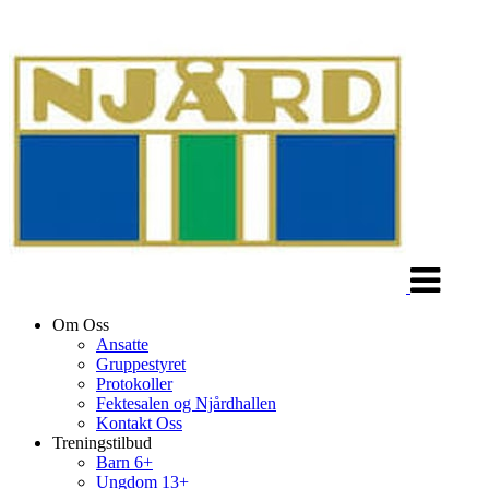
Veksle
navigasjon
Om Oss
Ansatte
Gruppestyret
Protokoller
Fektesalen og Njårdhallen
Kontakt Oss
Treningstilbud
Barn 6+
Ungdom 13+