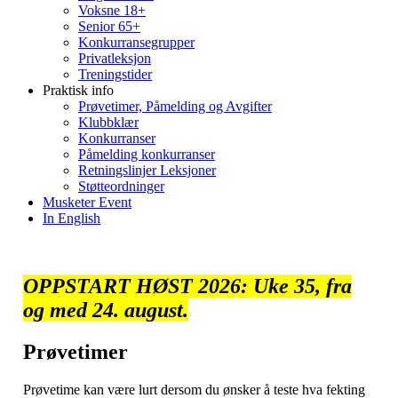
Voksne 18+
Senior 65+
Konkurransegrupper
Privatleksjon
Treningstider
Praktisk info
Prøvetimer, Påmelding og Avgifter
Klubbklær
Konkurranser
Påmelding konkurranser
Retningslinjer Leksjoner
Støtteordninger
Musketer Event
In English
OPPSTART HØST
2026:
Uke 35, fra
og med 24. august.
Prøvetimer
Prøvetime kan være lurt dersom du ønsker å teste hva fekting