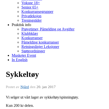
Voksne 18+
Senior 65+
Konkurransegrupper
Privatleksjon
Treningstider
Praktisk info
Prøvetimer, Påmelding og Avgifter
Klubbklær
Konkurranser
Påmelding konkurranser
Retningslinjer Leksjoner
Støtteordninger
Musketer Event
In English
Sykkeltøy
Postet av
Njård
den
20. jan 2017
Vi selger ut vårt lager av sykkeltøy/spinningtøy.
Kun 200 kr delen.