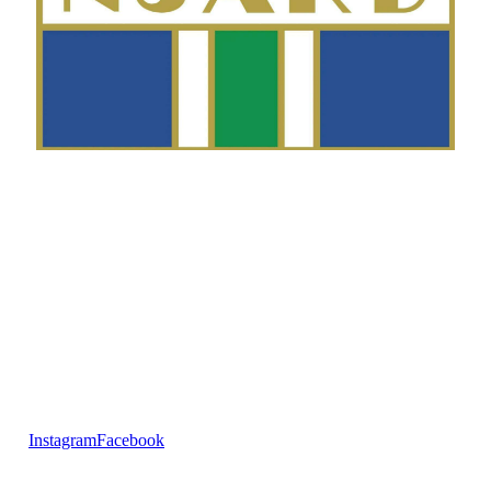
Telefon
Morten Westgaard
+47 980 18 075
E-post
fekting@njaard.no
Adresse
Sørkedalsveien 106
0378 Oslo, Norge
Følg oss på:
Instagram
Facebook