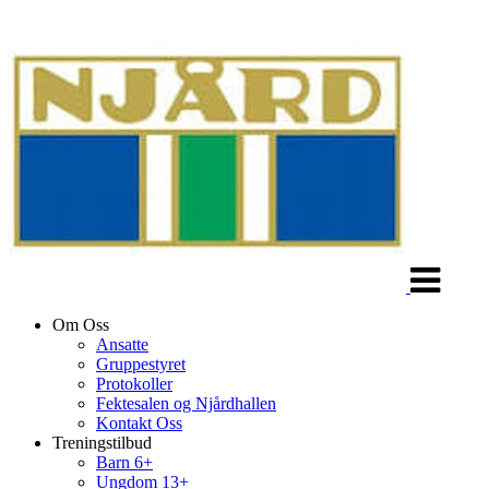
Veksle
navigasjon
Om Oss
Ansatte
Gruppestyret
Protokoller
Fektesalen og Njårdhallen
Kontakt Oss
Treningstilbud
Barn 6+
Ungdom 13+