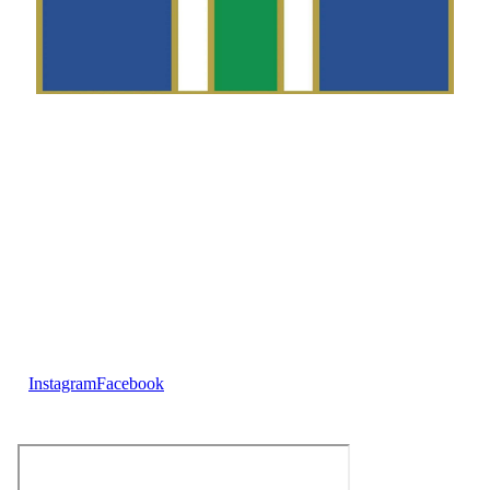
Telefon
Morten Westgaard
+47 980 18 075
E-post
fekting@njaard.no
Adresse
Sørkedalsveien 106
0378 Oslo, Norge
Følg oss på:
Instagram
Facebook