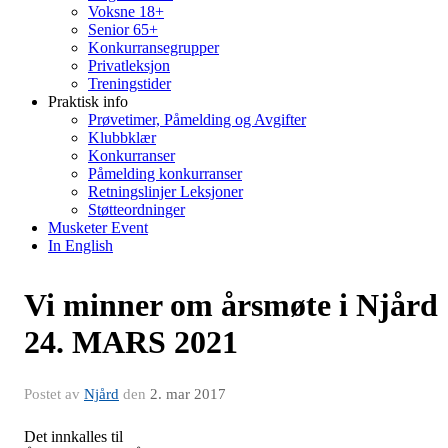
Voksne 18+
Senior 65+
Konkurransegrupper
Privatleksjon
Treningstider
Praktisk info
Prøvetimer, Påmelding og Avgifter
Klubbklær
Konkurranser
Påmelding konkurranser
Retningslinjer Leksjoner
Støtteordninger
Musketer Event
In English
Vi minner om årsmøte i Njård
24. MARS 2021
Postet av
Njård
den
2. mar 2017
Det innkalles til