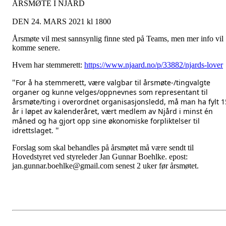
ÅRSMØTE I NJÅRD
DEN 24. MARS 2021 kl 1800
Årsmøte vil mest sannsynlig finne sted på Teams, men mer info vil
komme senere.
Hvem har stemmerett:
https://www.njaard.no/p/33882/njards-lover
For å ha stemmerett, være valgbar til årsmøte-/tingvalgte
"
organer og kunne velges/oppnevnes som representant til
årsmøte/ting i overordnet organisasjonsledd, må man ha fylt 1
år i løpet av kalenderåret, vært medlem av Njård i minst én
måned og ha gjort opp sine økonomiske forpliktelser til
idrettslaget.
"
Forslag som skal behandles på årsmøtet må være sendt til
Hovedstyret ved styreleder Jan Gunnar Boehlke. epost:
jan.gunnar.boehlke@gmail.com senest 2 uker før årsmøtet.