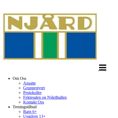
Veksle
navigasjon
Om Oss
Ansatte
Gruppestyret
Protokoller
Fektesalen og Njårdhallen
Kontakt Oss
Treningstilbud
Barn 6+
Ungdom 13+