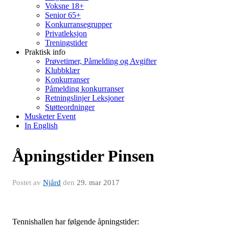
Voksne 18+
Senior 65+
Konkurransegrupper
Privatleksjon
Treningstider
Praktisk info
Prøvetimer, Påmelding og Avgifter
Klubbklær
Konkurranser
Påmelding konkurranser
Retningslinjer Leksjoner
Støtteordninger
Musketer Event
In English
Åpningstider Pinsen
Postet av
Njård
den
29. mar 2017
Tennishallen har følgende åpningstider: