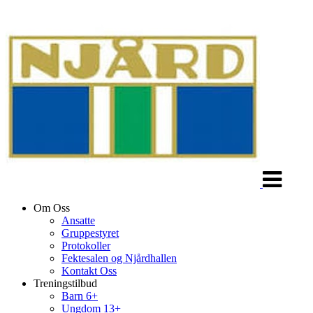
Veksle
navigasjon
Om Oss
Ansatte
Gruppestyret
Protokoller
Fektesalen og Njårdhallen
Kontakt Oss
Treningstilbud
Barn 6+
Ungdom 13+