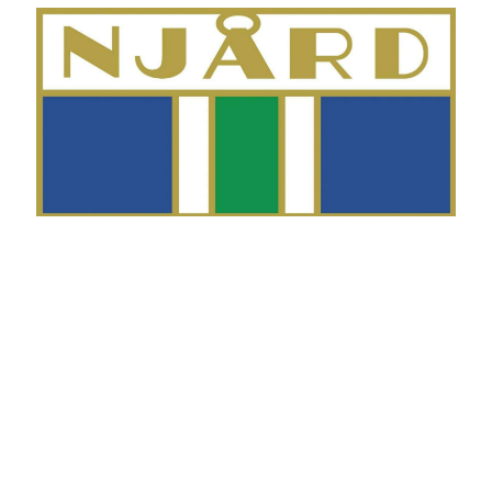
Telefon
Morten Westgaard
+47 980 18 075
E-post
fekting@njaard.no
Adresse
Sørkedalsveien 106
0378 Oslo, Norge
Følg oss på: