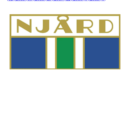
Telefon
Morten Westgaard
+47 980 18 075
E-post
fekting@njaard.no
Adresse
Sørkedalsveien 106