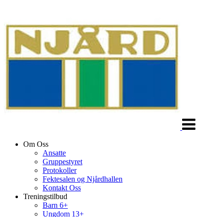
Veksle
navigasjon
Om Oss
Ansatte
Gruppestyret
Protokoller
Fektesalen og Njårdhallen
Kontakt Oss
Treningstilbud
Barn 6+
Ungdom 13+