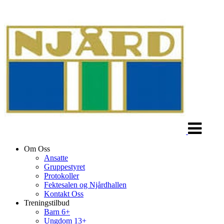
Veksle
navigasjon
Om Oss
Ansatte
Gruppestyret
Protokoller
Fektesalen og Njårdhallen
Kontakt Oss
Treningstilbud
Barn 6+
Ungdom 13+