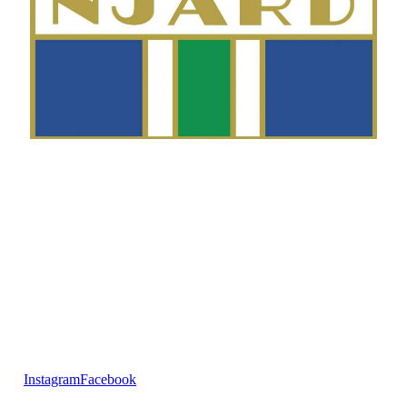
Telefon
Morten Westgaard
+47 980 18 075
E-post
fekting@njaard.no
Adresse
Sørkedalsveien 106
0378 Oslo, Norge
Følg oss på:
Instagram
Facebook