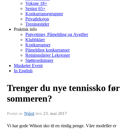
Voksne 18+
Senior 65+
Konkurransegrupper
Privatleksjon
Treningstider
Praktisk info
Prøvetimer, Påmelding og Avgifter
Klubbklær
Konkurranser
Påmelding konkurranser
Retningslinjer Leksjoner
Støtteordninger
Musketer Event
In English
Trenger du nye tennissko før
sommeren?
Postet av
Njård
den
23. mai 2017
Vi har gode Wilson sko til en rimlig penge. Våre modeller er