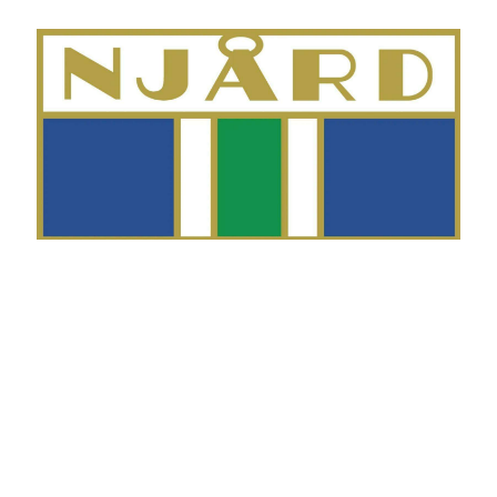
Telefon
Morten Westgaard
+47 980 18 075
E-post
fekting@njaard.no
Adresse
Sørkedalsveien 106
0378 Oslo, Norge