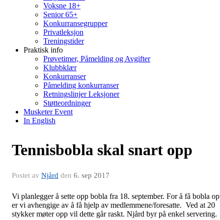
Voksne 18+
Senior 65+
Konkurransegrupper
Privatleksjon
Treningstider
Praktisk info
Prøvetimer, Påmelding og Avgifter
Klubbklær
Konkurranser
Påmelding konkurranser
Retningslinjer Leksjoner
Støtteordninger
Musketer Event
In English
Tennisbobla skal snart opp
Postet av
Njård
den
6. sep 2017
Vi planlegger å sette opp bobla fra 18. september. For å få bobla o
er vi avhengige av å få hjelp av medlemmene/foresatte. Ved at 20
stykker møter opp vil dette går raskt. Njård byr på enkel servering.