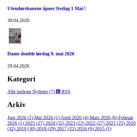
Utendørsbanene åpner fredag 1 Mai !
30.04.2026
Dame double lørdag 9. mai 2026
29.04.2026
Kategori
Alle innlegg
Nyheter (7)
RSS
Arkiv
Juni 2026 (2)
Mai 2026 (1)
April 2026 (4)
Mars 2026 (6)
Februar
2026 (1)
2025 (27)
2024 (32)
2023 (22)
2022 (27)
2021 (25)
2020
(32)
2019 (30)
2018 (29)
2017 (22)
2016 (9)
2015 (1)