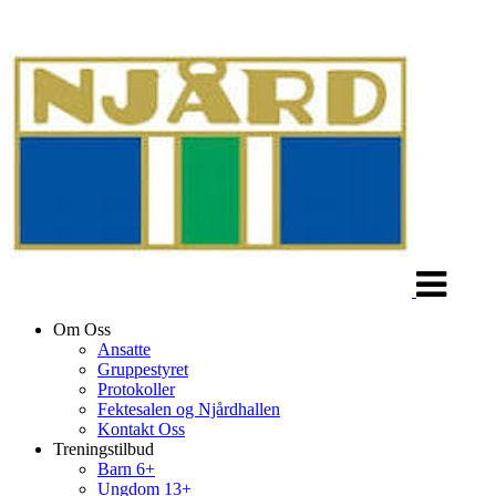
Veksle
navigasjon
Om Oss
Ansatte
Gruppestyret
Protokoller
Fektesalen og Njårdhallen
Kontakt Oss
Treningstilbud
Barn 6+
Ungdom 13+