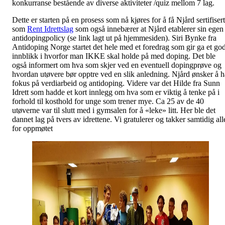
konkurranse bestående av diverse aktiviteter /quiz mellom 7 lag.
Dette er starten på en prosess som nå kjøres for å få Njård sertifisert
som
Rent Idrettslag
som også innebærer at Njård etablerer sin egen
antidopingpolicy (se link lagt ut på hjemmesiden). Siri Bynke fra
Antidoping Norge startet det hele med et foredrag som gir ga et god
innblikk i hvorfor man IKKE skal holde på med doping. Det ble
også informert om hva som skjer ved en eventuell dopingprøve og
hvordan utøvere bør opptre ved en slik anledning. Njård ønsker å h
fokus på verdiarbeid og antidoping. Videre var det Hilde fra Sunn
Idrett som hadde et kort innlegg om hva som er viktig å tenke på i
forhold til kosthold for unge som trener mye. Ca 25 av de 40
utøverne var til slutt med i gymsalen for å «leke» litt. Her ble det
dannet lag på tvers av idrettene. Vi gratulerer og takker samtidig all
for oppmøtet