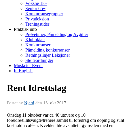
Voksne 18+
Senior 65+
Konkurransegrupper
Privatleksjon
Treningstider
Praktisk info
Prøvetimer, Påmelding og Avgifter
Klubbklær
Konkurranser
Påmelding konkurranser
Retningslinjer Leksjoner
Støtteordninger
Musketer Event
In English
Rent Idrettslag
Postet av
Njård
den
13. okt 2017
Onsdag 11.oktober var ca 40 utøvere og 10
foreldre/tillitsvalgte/trenere samlet til foredrag om doping og sunt
kosthold i caféen. Kvelden ble avsluttet i gymsalen med en