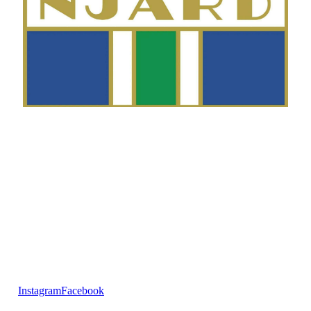
Telefon
Morten Westgaard
+47 980 18 075
E-post
fekting@njaard.no
Adresse
Sørkedalsveien 106
0378 Oslo, Norge
Følg oss på:
Instagram
Facebook