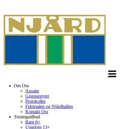
Veksle
navigasjon
Om Oss
Ansatte
Gruppestyret
Protokoller
Fektesalen og Njårdhallen
Kontakt Oss
Treningstilbud
Barn 6+
Ungdom 13+