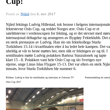
Cup!
Postet av
Njård
den
6. nov 2017
Njård fektings Ludvig Hillestad, tok bronse i helgens internasjonal
fektestevne Oslo Cup, og reddet Norges ære. Oslo Cup er et
satelittstevne i verdenscupen for fekting, og er det stevnet med størs
internasjonal deltagelse og arrangeres av Bygdøy Fekteklubb. Det 
en sterk prestasjon av Ludvig. Han slo sin fektekollega Sturla
Torkildsen 15-14 i kvartfinalen etter å ha ledet hele kampen. Det va
uheldig at vår to beste møttes her, men slik er fektingen av og til. I
semifinalen møtte Ludvig polakken Bartosz Staszulonek og tapte
klart 15 - 8. Polakken vant hele Oslo Cup og slo Sveriges nye
stjerne, unge Linus Islas Flygare 15-13. Det var ellers en sterk Njår
innsats, hvor Sturla Torkildsen ble nummer 6.
Bildene: Ludvig er klar for semifinalen og intervjues av Fatstone TV Premieutdeling for senior
Oslo Cup 2017