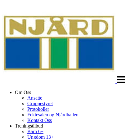
Veksle
navigasjon
Om Oss
Ansatte
Gruppestyret
Protokoller
Fektesalen og Njårdhallen
Kontakt Oss
Treningstilbud
Barn 6+
Ungdom 13+