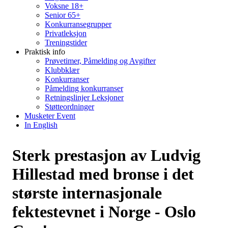
Voksne 18+
Senior 65+
Konkurransegrupper
Privatleksjon
Treningstider
Praktisk info
Prøvetimer, Påmelding og Avgifter
Klubbklær
Konkurranser
Påmelding konkurranser
Retningslinjer Leksjoner
Støtteordninger
Musketer Event
In English
Sterk prestasjon av Ludvig
Hillestad med bronse i det
største internasjonale
fektestevnet i Norge - Oslo