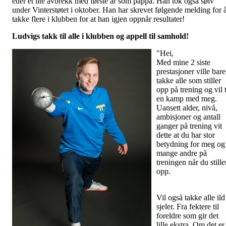
etter et lite avbrekk med første år som pappa. Han tok også sølv
under Vinterstøtet i oktober. Han har skrevet følgende melding for 
takke flere i klubben for at han igjen oppnår resultater!
Ludvigs takk til alle i klubben og appell til samhold!
"Hei,
Med mine 2 siste
prestasjoner ville bare
takke alle som stiller
opp på trening og vil 
en kamp med meg.
Uansett alder, nivå,
ambisjoner og antall
ganger på trening vit
dette at du har stor
betydning for meg og
mange andre på
treningen når du stille
opp.
Vil også takke alle ild
sjeler. Fra fektere til
foreldre som gir det
lille ekstra. Om det er