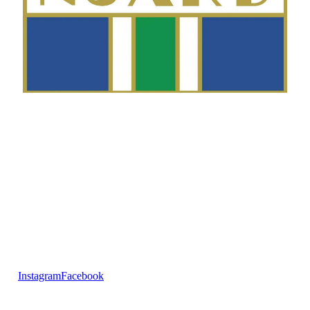
Telefon
Morten Westgaard
+47 980 18 075
E-post
fekting@njaard.no
Adresse
Sørkedalsveien 106
0378 Oslo, Norge
Følg oss på:
Instagram
Facebook