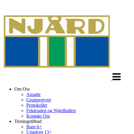
Veksle
navigasjon
Om Oss
Ansatte
Gruppestyret
Protokoller
Fektesalen og Njårdhallen
Kontakt Oss
Treningstilbud
Barn 6+
Ungdom 13+