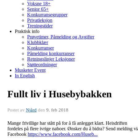
Voksne 18+
Senior 65+
Konkurransegrupper
Privatleksjon
Treningstider
Praktisk info
Prøvetimer, Påmelding og Avgifter
Klubbklær
Konkurranser
Påmelding konkurranser
Retningslinjer Leksjoner
Støtteordninger
Musketer Event
In English
Fullt liv i Husebybakken
Postet av
Njård
den
9. feb 2018
Mange frivillige har stått på for å få anlegget klart. Heisdriften
fordeles på flere ivrige naboer. Ønsker du å bidra? Send melding vi
Facebook
https://www.facebook.com/Huseb...