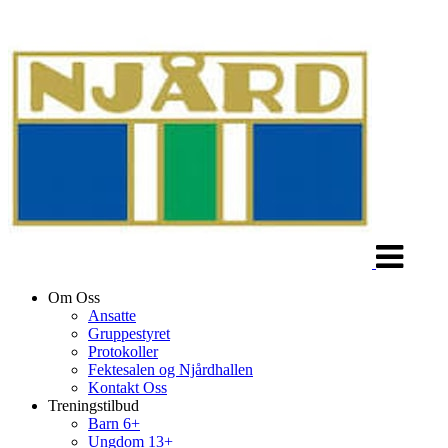
Veksle
navigasjon
Om Oss
Ansatte
Gruppestyret
Protokoller
Fektesalen og Njårdhallen
Kontakt Oss
Treningstilbud
Barn 6+
Ungdom 13+