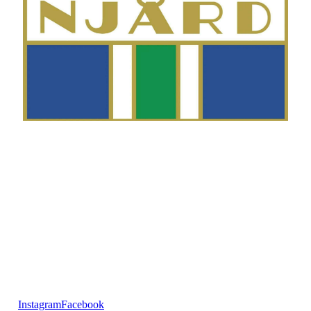
Telefon
Morten Westgaard
+47 980 18 075
E-post
fekting@njaard.no
Adresse
Sørkedalsveien 106
0378 Oslo, Norge
Følg oss på:
Instagram
Facebook