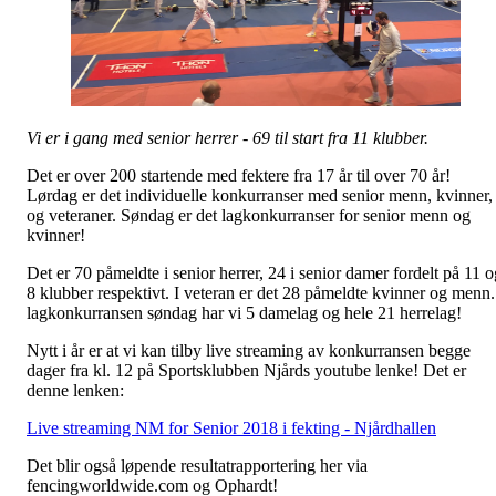
Vi er i gang med senior herrer - 69 til start fra 11 klubber.
Det er over 200 startende med fektere fra 17 år til over 70 år!
Lørdag er det individuelle konkurranser med senior menn, kvinner,
og veteraner. Søndag er det lagkonkurranser for senior menn og
kvinner!
Det er 70 påmeldte i senior herrer, 24 i senior damer fordelt på 11 o
8 klubber respektivt. I veteran er det 28 påmeldte kvinner og menn.
lagkonkurransen søndag har vi 5 damelag og hele 21 herrelag!
Nytt i år er at vi kan tilby live streaming av konkurransen begge
dager fra kl. 12 på Sportsklubben Njårds youtube lenke! Det er
denne lenken:
Live streaming NM for Senior 2018 i fekting - Njårdhallen
Det blir også løpende resultatrapportering her via
fencingworldwide.com og Ophardt!