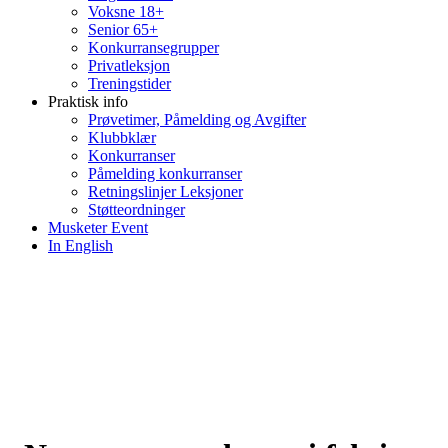
Voksne 18+
Senior 65+
Konkurransegrupper
Privatleksjon
Treningstider
Praktisk info
Prøvetimer, Påmelding og Avgifter
Klubbklær
Konkurranser
Påmelding konkurranser
Retningslinjer Leksjoner
Støtteordninger
Musketer Event
In English