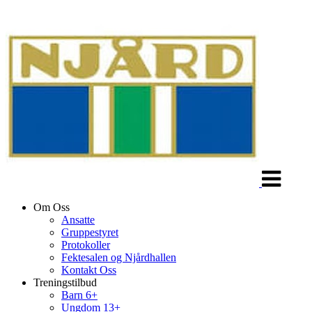
Veksle
navigasjon
Om Oss
Ansatte
Gruppestyret
Protokoller
Fektesalen og Njårdhallen
Kontakt Oss
Treningstilbud
Barn 6+
Ungdom 13+