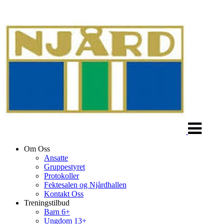
Veksle
navigasjon
Om Oss
Ansatte
Gruppestyret
Protokoller
Fektesalen og Njårdhallen
Kontakt Oss
Treningstilbud
Barn 6+
Ungdom 13+