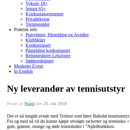
Voksne 18+
Senior 65+
Konkurransegrupper
Privatleksjon
Treningstider
Praktisk info
Prøvetimer, Påmelding og Avgifter
Klubbklær
Konkurranser
Påmelding konkurranser
Retningslinjer Leksjoner
Støtteordninger
Musketer Event
In English
Ny leverandør av tennisutstyr
Postet av
Njård
den
25. okt 2018
Det er nå inngått avtale med Torinor som fører Babolat tennisutstyr.
Fra og med nå vil du kunne kjøpe utvalgte rackerter og tennissko +
gule, grønne, orange og røde tennisballer i "Njårdbutikken.