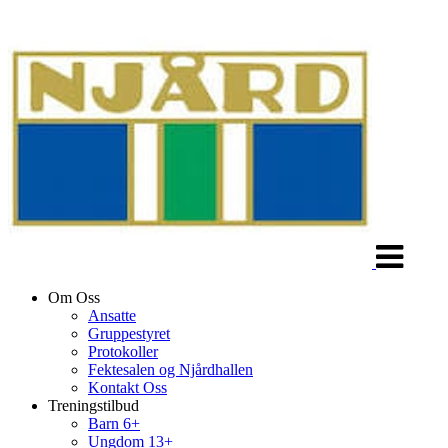
Veksle
navigasjon
Om Oss
Ansatte
Gruppestyret
Protokoller
Fektesalen og Njårdhallen
Kontakt Oss
Treningstilbud
Barn 6+
Ungdom 13+