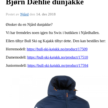
Bjørn Dæhlie dunjakke
Postet av
Njård
den
14. des 2018
Ønsker du en Njård dunjakke?
Vi har fremdeles noen igjen fra Swix i butikken i Njårdhallen.
Ellers tilbyr Bull Ski og Kajakk tilbyr dette. Den kan bestilles her:
Herremodell:
https://bull-ski-kajakk.no/product/17509
Damemodell:
https://bull-ski-kajakk.no/product/17510
Juniormodell:
https://bull-ski-kajakk.no/product/17594