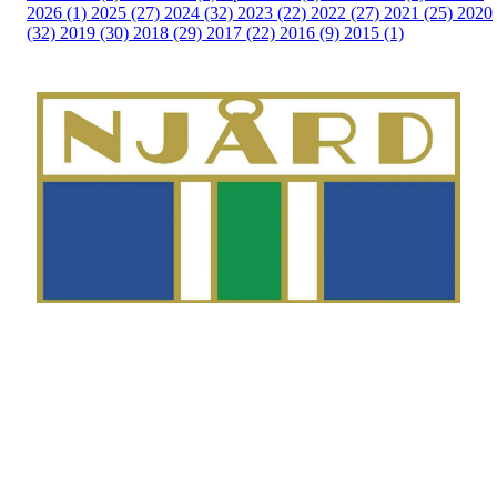
2026 (1)
2025 (27)
2024 (32)
2023 (22)
2022 (27)
2021 (25)
2020
(32)
2019 (30)
2018 (29)
2017 (22)
2016 (9)
2015 (1)
Telefon
Morten Westgaard
+47 980 18 075
E-post
fekting@njaard.no