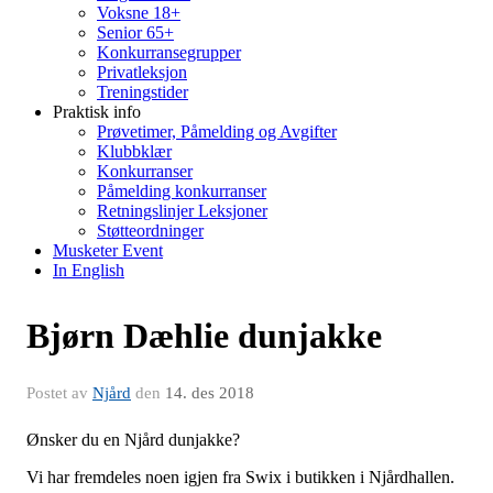
Voksne 18+
Senior 65+
Konkurransegrupper
Privatleksjon
Treningstider
Praktisk info
Prøvetimer, Påmelding og Avgifter
Klubbklær
Konkurranser
Påmelding konkurranser
Retningslinjer Leksjoner
Støtteordninger
Musketer Event
In English
Bjørn Dæhlie dunjakke
Postet av
Njård
den
14. des 2018
Ønsker du en Njård dunjakke?
Vi har fremdeles noen igjen fra Swix i butikken i Njårdhallen.