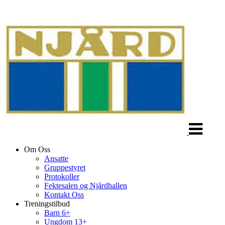
Veksle
navigasjon
Om Oss
Ansatte
Gruppestyret
Protokoller
Fektesalen og Njårdhallen
Kontakt Oss
Treningstilbud
Barn 6+
Ungdom 13+