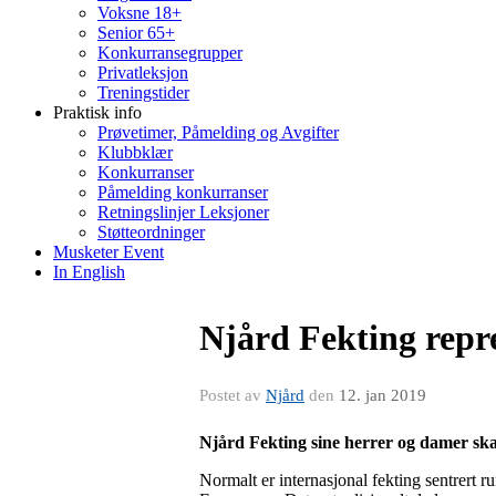
Voksne 18+
Senior 65+
Konkurransegrupper
Privatleksjon
Treningstider
Praktisk info
Prøvetimer, Påmelding og Avgifter
Klubbklær
Konkurranser
Påmelding konkurranser
Retningslinjer Leksjoner
Støtteordninger
Musketer Event
In English
Njård Fekting repr
Postet av
Njård
den
12. jan 2019
Njård Fekting sine herrer og damer sk
Normalt er internasjonal fekting sentrert r