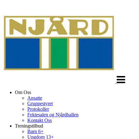
Veksle
navigasjon
Om Oss
Ansatte
Gruppestyret
Protokoller
Fektesalen og Njårdhallen
Kontakt Oss
Treningstilbud
Barn 6+
Ungdom 13+