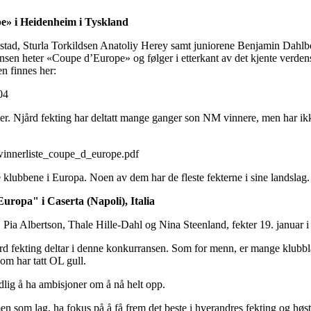
e» i Heidenheim i Tyskland
estad, Sturla Torkildsen Anatoliy Herey samt juniorene Benjamin Dahlb
sen heter «Coupe d’Europe» og følger i etterkant av det kjente verden
en finnes her:
04
er. Njård fekting har deltatt mange ganger son NM vinnere, men har ikk
winnerliste_coupe_d_europe.pdf
 klubbene i Europa. Noen av dem har de fleste fekterne i sine landslag
uropa" i Caserta (Napoli), Italia
ia Albertson, Thale Hille-Dahl og Nina Steenland, fekter 19. januar i C
d fekting deltar i denne konkurransen. Som for menn, er mange klubblag
om har tatt OL gull.
idlig å ha ambisjoner om å nå helt opp.
 som lag, ha fokus på å få frem det beste i hverandres fekting og høst