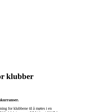
or klubber
nkurranser.
ning for klubbene til å møtes i en