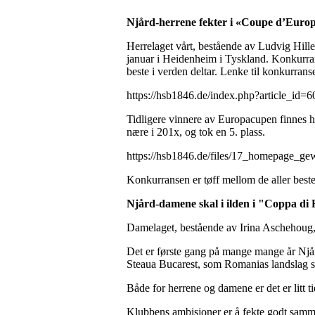
Njård-herrene fekter i «Coupe d’Europ
Herrelaget vårt, bestående av Ludvig Hill
januar i Heidenheim i Tyskland. Konkurran
beste i verden deltar. Lenke til konkurrans
https://hsb1846.de/index.php?article_id=6
Tidligere vinnere av Europacupen finnes h
nære i 201x, og tok en 5. plass.
https://hsb1846.de/files/17_homepage_ge
Konkurransen er tøff mellom de aller beste
Njård-damene skal i ilden i "Coppa di E
Damelaget, bestående av Irina Aschehoug, P
Det er første gang på mange mange år Njår
Steaua Bucarest, som Romanias landslag s
Både for herrene og damene er det er litt t
Klubbens ambisjoner er å fekte godt sammen