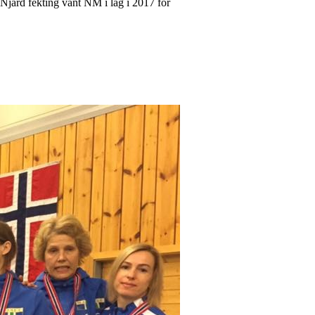
 Njård fekting vant NM i lag i 2017 for