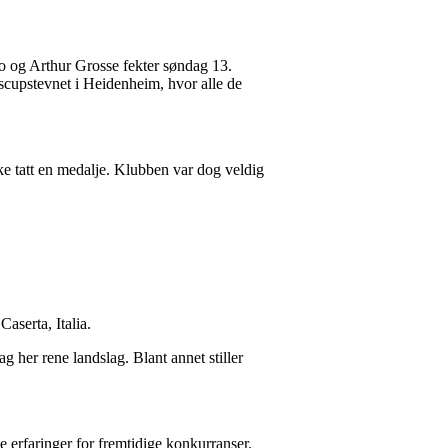
o og Arthur Grosse fekter søndag 13.
scupstevnet i Heidenheim, hvor alle de
e tatt en medalje. Klubben var dog veldig
.
aserta, Italia.
 her rene landslag. Blant annet stiller
e erfaringer for fremtidige konkurranser.