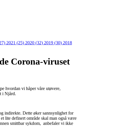
27)
2021 (25)
2020 (32)
2019 (30)
2018
de Corona-viruset
ype hvordan vi håper våre utøvere,
t i Njård.
og indirekte. Dette øker sannsynlighet for
et lite definert område skal man også være
 annen smittbar sykdom, anbefaler vi ikke