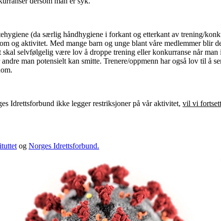
onkurranser dersom man er syk.
hygiene (da særlig håndhygiene i forkant og etterkant av trening/konk
om og aktivitet. Med mange barn og unge blant våre medlemmer blir det 
t skal selvfølgelig være lov å droppe trening eller konkurranse når man i
r andre man potensielt kan smitte. Trenere/oppmenn har også lov til å se
dom.
 Idrettsforbund ikke legger restriksjoner på vår aktivitet,
vil vi forts
tuttet
og
Norges Idrettsforbund.