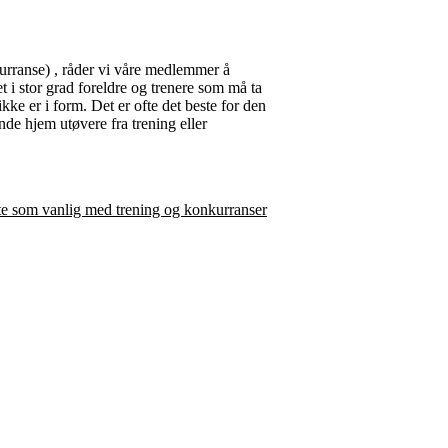
urranse) , råder vi våre medlemmer å
i stor grad foreldre og trenere som må ta
kke er i form. Det er ofte det beste for den
nde hjem utøvere fra trening eller
ette som vanlig med trening og konkurranser