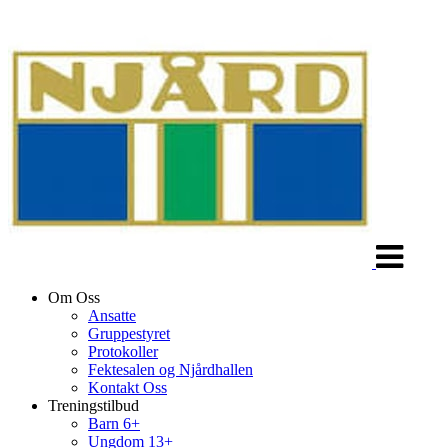
Veksle
navigasjon
Om Oss
Ansatte
Gruppestyret
Protokoller
Fektesalen og Njårdhallen
Kontakt Oss
Treningstilbud
Barn 6+
Ungdom 13+