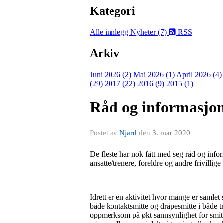
Kategori
Alle innlegg
Nyheter (7)
RSS
Arkiv
Juni 2026 (2)
Mai 2026 (1)
April 2026 (4
(29)
2017 (22)
2016 (9)
2015 (1)
Råd og informasjon
Postet av
Njård
den
3. mar 2020
De fleste har nok fått med seg råd og info
ansatte/trenere, foreldre og andre frivilli
Idrett er en aktivitet hvor mange er samlet
både kontaktsmitte og dråpesmitte i både 
oppmerksom på økt sannsynlighet for smitt