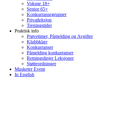
Voksne 18+
Senior 65+
Konkurransegrupper
Privatleksjon
Treningstider
Praktisk info
Prøvetimer, Påmelding og Avgifter
Klubbklær
Konkurranser
Påmelding konkurranser
Retningslinjer Leksjoner
Støtteordninger
Musketer Event
In English