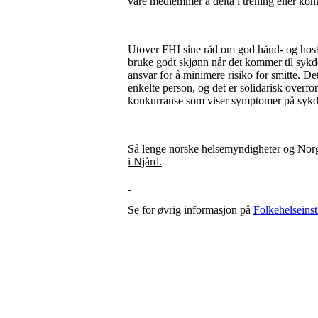
våre medlemmer å delta i trening eller k
Utover FHI sine råd om god hånd- og hoste
bruke godt skjønn når det kommer til sykd
ansvar for å minimere risiko for smitte. De
enkelte person, og det er solidarisk overfo
konkurranse som viser symptomer på syk
Så lenge norske helsemyndigheter og Norges
i Njård.
Se for øvrig informasjon på
Folkehelseinsti