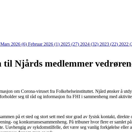
)
Mars 2026 (6)
Februar 2026 (1)
2025 (27)
2024 (32)
2023 (22)
2022 (
 til Njårds medlemmer vedrøren
rmasjon om Corona-viruset fra Folkehelseinstituttet. Njård ønsker å utd
ge forholder seg til råd og informasjon fra FHI i sammenheng med aktivite
 sammen på et sted og stort sett med stor grad av fysisk kontakt, direkte 
trening- og konkurransesammenheng. På tribuner hvor flere er samlet på 
e. Uavhengig av sykdomstilfelle, det være seg vanlig forkjølelse eller