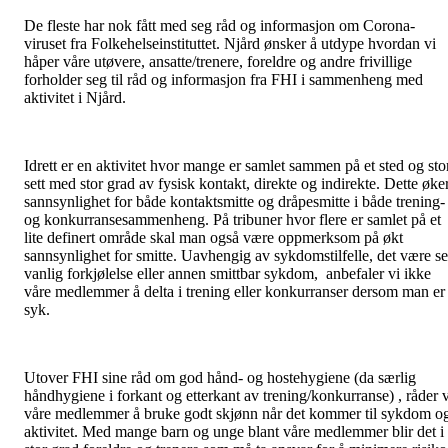
De fleste har nok fått med seg råd og informasjon om Corona-
viruset fra Folkehelseinstituttet. Njård ønsker å utdype hvordan vi
håper våre utøvere, ansatte/trenere, foreldre og andre frivillige
forholder seg til råd og informasjon fra FHI i sammenheng med
aktivitet i Njård.
Idrett er en aktivitet hvor mange er samlet sammen på et sted og sto
sett med stor grad av fysisk kontakt, direkte og indirekte. Dette øke
sannsynlighet for både kontaktsmitte og dråpesmitte i både trening-
og konkurransesammenheng. På tribuner hvor flere er samlet på et
lite definert område skal man også være oppmerksom på økt
sannsynlighet for smitte. Uavhengig av sykdomstilfelle, det være s
vanlig forkjølelse eller annen smittbar sykdom, anbefaler vi ikke
våre medlemmer å delta i trening eller konkurranser dersom man er
syk.
Utover FHI sine råd om god hånd- og hostehygiene (da særlig
håndhygiene i forkant og etterkant av trening/konkurranse) , råder v
våre medlemmer å bruke godt skjønn når det kommer til sykdom o
aktivitet. Med mange barn og unge blant våre medlemmer blir det i