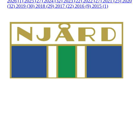
2026 (1)
2025 (27)
2024 (32)
2023 (22)
2022 (27)
2021 (25)
2020
(32)
2019 (30)
2018 (29)
2017 (22)
2016 (9)
2015 (1)
Telefon
Morten Westgaard
+47 980 18 075
E-post
fekting@njaard.no
Adresse