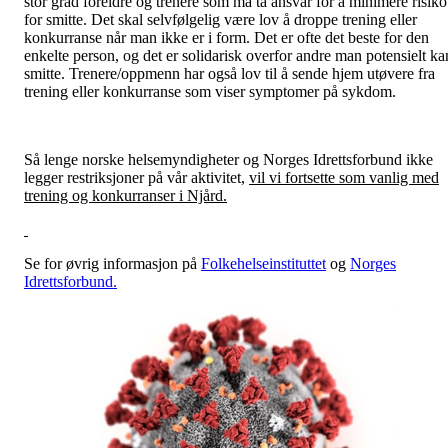
stor grad foreldre og trenere som må ta ansvar for å minimere risiko
for smitte. Det skal selvfølgelig være lov å droppe trening eller
konkurranse når man ikke er i form. Det er ofte det beste for den
enkelte person, og det er solidarisk overfor andre man potensielt ka
smitte. Trenere/oppmenn har også lov til å sende hjem utøvere fra
trening eller konkurranse som viser symptomer på sykdom.
Så lenge norske helsemyndigheter og Norges Idrettsforbund ikke
legger restriksjoner på vår aktivitet,
vil vi fortsette som vanlig med
trening og konkurranser i Njård.
Se for øvrig informasjon på
Folkehelseinstituttet
og
Norges
Idrettsforbund.