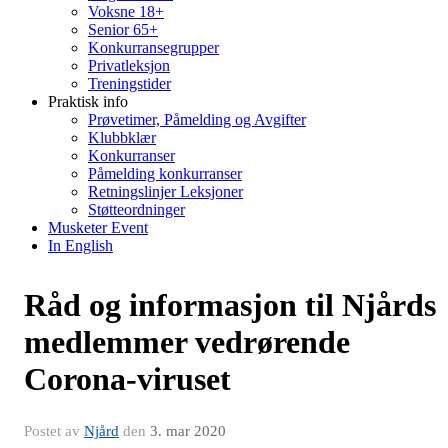
Voksne 18+
Senior 65+
Konkurransegrupper
Privatleksjon
Treningstider
Praktisk info
Prøvetimer, Påmelding og Avgifter
Klubbklær
Konkurranser
Påmelding konkurranser
Retningslinjer Leksjoner
Støtteordninger
Musketer Event
In English
Råd og informasjon til Njårds
medlemmer vedrørende
Corona-viruset
Postet av
Njård
den
3. mar 2020