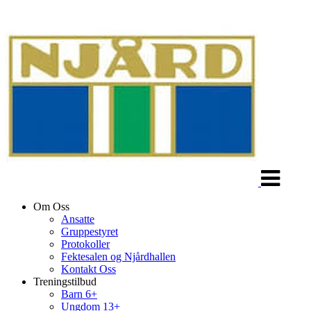
Veksle
navigasjon
Om Oss
Ansatte
Gruppestyret
Protokoller
Fektesalen og Njårdhallen
Kontakt Oss
Treningstilbud
Barn 6+
Ungdom 13+