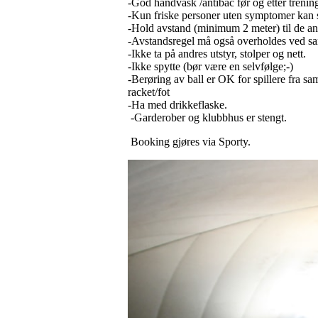
-God håndvask /antibac før og etter trenin
-Kun friske personer uten symptomer kan sp
-Hold avstand (minimum 2 meter) til de an
-Avstandsregel må også overholdes ved sam
-Ikke ta på andres utstyr, stolper og nett.
-Ikke spytte (bør være en selvfølge;-)
-Berøring av ball er OK for spillere fra sa
racket/fot
-Ha med drikkeflaske.
-Garderober og klubbhus er stengt.
Booking gjøres via Sporty.