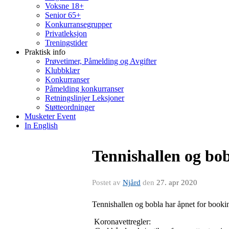
Voksne 18+
Senior 65+
Konkurransegrupper
Privatleksjon
Treningstider
Praktisk info
Prøvetimer, Påmelding og Avgifter
Klubbklær
Konkurranser
Påmelding konkurranser
Retningslinjer Leksjoner
Støtteordninger
Musketer Event
In English
Tennishallen og bob
Postet av
Njård
den
27. apr 2020
Tennishallen og bobla har åpnet for booking 
Koronavettregler: