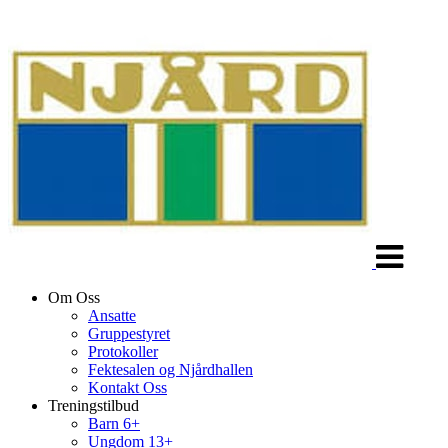
Veksle
navigasjon
Om Oss
Ansatte
Gruppestyret
Protokoller
Fektesalen og Njårdhallen
Kontakt Oss
Treningstilbud
Barn 6+
Ungdom 13+