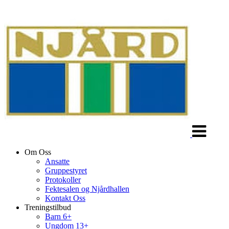
Veksle
navigasjon
Om Oss
Ansatte
Gruppestyret
Protokoller
Fektesalen og Njårdhallen
Kontakt Oss
Treningstilbud
Barn 6+
Ungdom 13+