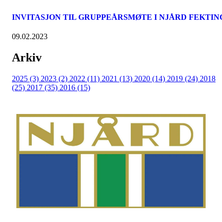
INVITASJON TIL GRUPPEÅRSMØTE I NJÅRD FEKTIN
09.02.2023
Arkiv
2025 (3)
2023 (2)
2022 (11)
2021 (13)
2020 (14)
2019 (24)
2018
(25)
2017 (35)
2016 (15)