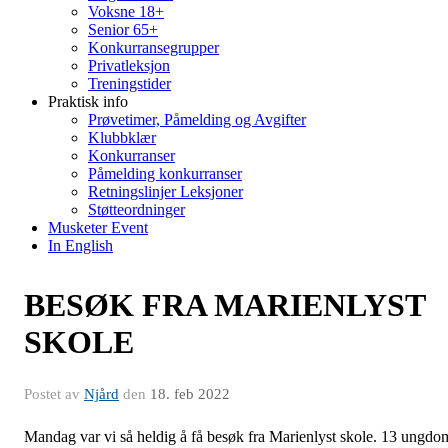
Voksne 18+
Senior 65+
Konkurransegrupper
Privatleksjon
Treningstider
Praktisk info
Prøvetimer, Påmelding og Avgifter
Klubbklær
Konkurranser
Påmelding konkurranser
Retningslinjer Leksjoner
Støtteordninger
Musketer Event
In English
BESØK FRA MARIENLYST
SKOLE
Postet av
Njård
den
18. feb 2022
Mandag var vi så heldig å få besøk fra Marienlyst skole. 13 ungdo