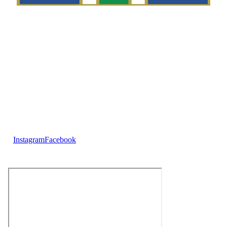
Telefon
Morten Westgaard
+47 980 18 075
E-post
fekting@njaard.no
Adresse
Sørkedalsveien 106
0378 Oslo, Norge
Følg oss på:
Instagram
Facebook