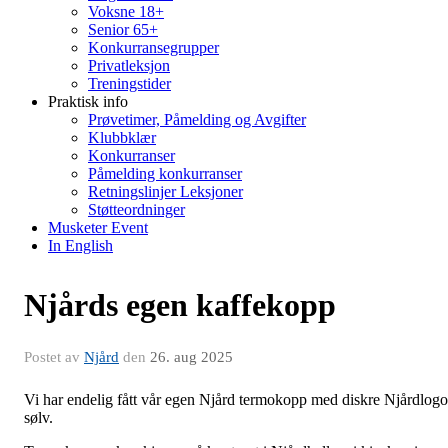
Voksne 18+
Senior 65+
Konkurransegrupper
Privatleksjon
Treningstider
Praktisk info
Prøvetimer, Påmelding og Avgifter
Klubbklær
Konkurranser
Påmelding konkurranser
Retningslinjer Leksjoner
Støtteordninger
Musketer Event
In English
Njårds egen kaffekopp
Postet av
Njård
den
26. aug 2025
Vi har endelig fått vår egen Njård termokopp med diskre Njårdlogo
sølv.