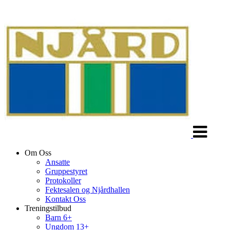
Veksle
navigasjon
Om Oss
Ansatte
Gruppestyret
Protokoller
Fektesalen og Njårdhallen
Kontakt Oss
Treningstilbud
Barn 6+
Ungdom 13+