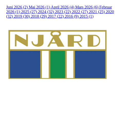
Juni 2026 (2)
Mai 2026 (1)
April 2026 (4)
Mars 2026 (6)
Februar
2026 (1)
2025 (27)
2024 (32)
2023 (22)
2022 (27)
2021 (25)
2020
(32)
2019 (30)
2018 (29)
2017 (22)
2016 (9)
2015 (1)
Telefon
Morten Westgaard
+47 980 18 075
E-post