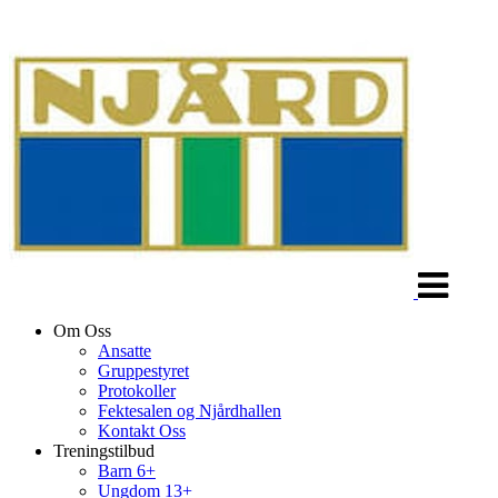
Veksle
navigasjon
Om Oss
Ansatte
Gruppestyret
Protokoller
Fektesalen og Njårdhallen
Kontakt Oss
Treningstilbud
Barn 6+
Ungdom 13+