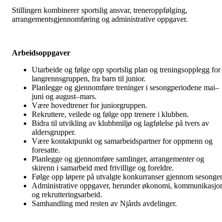
Stillingen kombinerer sportslig ansvar, treneroppfølging,
arrangementsgjennomføring og administrative oppgaver.
Arbeidsoppgaver
Utarbeide og følge opp sportslig plan og treningsopplegg for
langrennsgruppen, fra barn til junior.
Planlegge og gjennomføre treninger i sesongperiodene mai–
juni og august–mars.
Være hovedtrener for juniorgruppen.
Rekruttere, veilede og følge opp trenere i klubben.
Bidra til utvikling av klubbmiljø og lagfølelse på tvers av
aldersgrupper.
Være kontaktpunkt og samarbeidspartner for oppmenn og
foresatte.
Planlegge og gjennomføre samlinger, arrangementer og
skirenn i samarbeid med frivillige og foreldre.
Følge opp løpere på utvalgte konkurranser gjennom sesonge
Administrative oppgaver, herunder økonomi, kommunikasjo
og rekrutteringsarbeid.
Samhandling med resten av Njårds avdelinger.