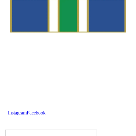
Telefon
Morten Westgaard
+47 980 18 075
E-post
fekting@njaard.no
Adresse
Sørkedalsveien 106
0378 Oslo, Norge
Følg oss på:
Instagram
Facebook