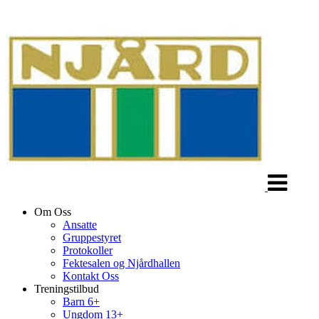
Veksle
navigasjon
Om Oss
Ansatte
Gruppestyret
Protokoller
Fektesalen og Njårdhallen
Kontakt Oss
Treningstilbud
Barn 6+
Ungdom 13+