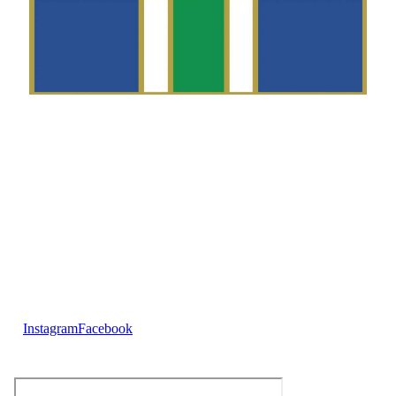
Telefon
Morten Westgaard
+47 980 18 075
E-post
fekting@njaard.no
Adresse
Sørkedalsveien 106
0378 Oslo, Norge
Følg oss på:
Instagram
Facebook