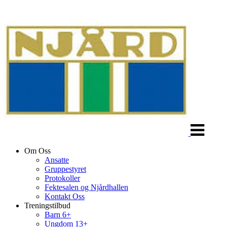
Veksle
navigasjon
Om Oss
Ansatte
Gruppestyret
Protokoller
Fektesalen og Njårdhallen
Kontakt Oss
Treningstilbud
Barn 6+
Ungdom 13+