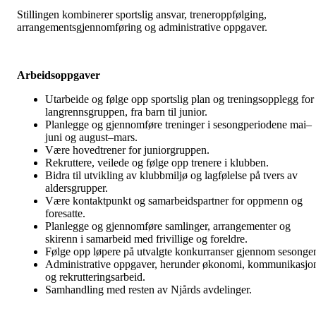
Stillingen kombinerer sportslig ansvar, treneroppfølging,
arrangementsgjennomføring og administrative oppgaver.
Arbeidsoppgaver
Utarbeide og følge opp sportslig plan og treningsopplegg for
langrennsgruppen, fra barn til junior.
Planlegge og gjennomføre treninger i sesongperiodene mai–
juni og august–mars.
Være hovedtrener for juniorgruppen.
Rekruttere, veilede og følge opp trenere i klubben.
Bidra til utvikling av klubbmiljø og lagfølelse på tvers av
aldersgrupper.
Være kontaktpunkt og samarbeidspartner for oppmenn og
foresatte.
Planlegge og gjennomføre samlinger, arrangementer og
skirenn i samarbeid med frivillige og foreldre.
Følge opp løpere på utvalgte konkurranser gjennom sesonge
Administrative oppgaver, herunder økonomi, kommunikasjo
og rekrutteringsarbeid.
Samhandling med resten av Njårds avdelinger.